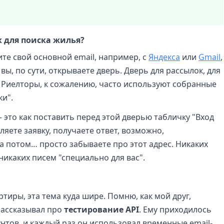
 для поиска жилья?
ите свой основной email, например, с
Яндекса
или
Gmail
,
вы, по сути, открываете дверь. Дверь для рассылок, для
. Риелторы, к сожалению, часто используют собранные
и".
это как поставить перед этой дверью табличку "Вход
яете заявку, получаете ответ, возможно,
а потом… просто забываете про этот адрес. Никаких
никаких писем "специально для вас".
ртиры, эта тема куда шире. Помню, как мой друг,
рассказывал про
тестирование API
. Ему приходилось
унтов, и каждый раз он использовал временные email-