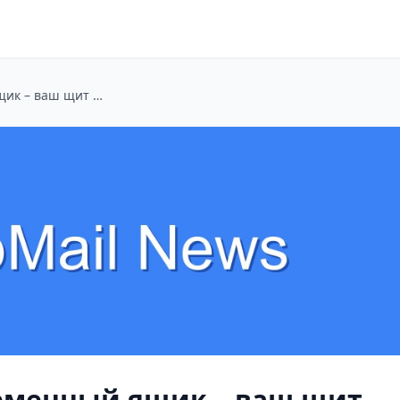
Агент звонит? Временный ящик – ваш щит от назойливых риелторов
ременный ящик – ваш щит