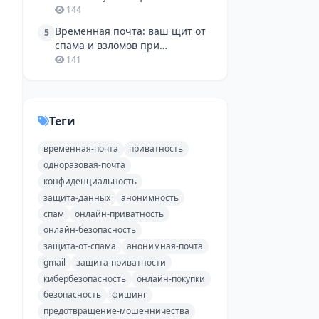
одноразовой почтой
144
Временная почта: ваш щит от
5
спама и взломов при
регистрации в соцсетях и на
141
Avito
Теги
временная-почта
приватность
одноразовая-почта
конфиденциальность
защита-данных
анонимность
спам
онлайн-приватность
онлайн-безопасность
защита-от-спама
анонимная-почта
gmail
защита-приватности
кибербезопасность
онлайн-покупки
безопасность
фишинг
предотвращение-мошенничества