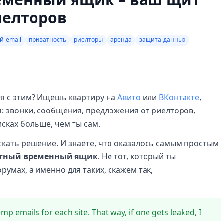
иелторов
й-email
приватность
риелторы
аренда
защита-данных
лся с этим? Ищешь квартиру на
Авито
или
ВКонтакте
,
я: звонки, сообщения, предложения от риелторов,
исках больше, чем ты сам.
искать решение. И знаете, что оказалось самым простым
тный временный ящик
. Не тот, который ты
умах, а именно для таких, скажем так,
emp emails for each site. That way, if one gets leaked, I