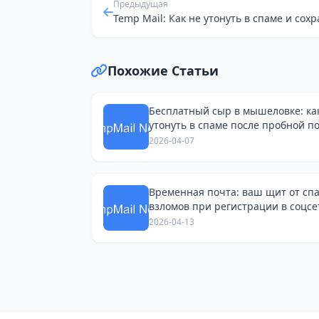
Предыдущая
Похожие Статьи
Бесплатный сыр в мышеловке: ка
утонуть в спаме после пробной п
и поиска работы
2026-04-07
Временная почта: ваш щит от сп
взломов при регистрации в соцсе
Avito
2026-04-13