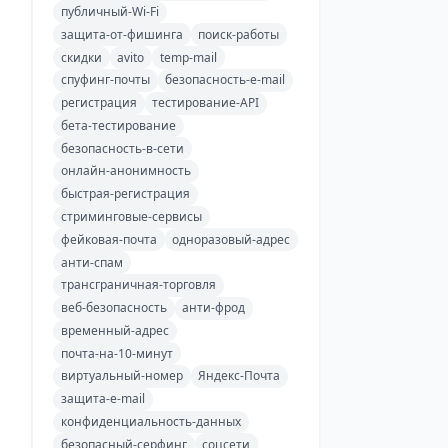
публичный-Wi-Fi
защита-от-фишинга
поиск-работы
скидки
avito
temp-mail
спуфинг-почты
безопасность-e-mail
регистрация
тестирование-API
бета-тестирование
безопасность-в-сети
онлайн-анонимность
быстрая-регистрация
стриминговые-сервисы
фейковая-почта
одноразовый-адрес
анти-спам
трансграничная-торговля
веб-безопасность
анти-фрод
временный-адрес
почта-на-10-минут
виртуальный-номер
Яндекс-Почта
защита-e-mail
конфиденциальность-данных
безопасный-серфинг
соцсети