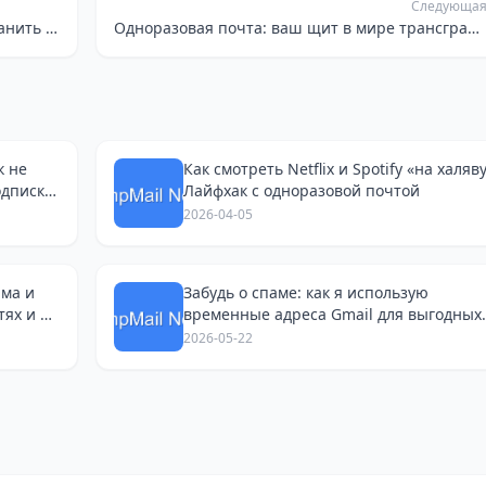
Следующа
Temp Mail: Как не утонуть в спаме и сохранить нервы при онлайн-шопинге
Одноразовая почта: ваш щит в мире трансграничной торговли и приватности
к не
Как смотреть Netflix и Spotify «на халяву
одписки
Лайфхак с одноразовой почтой
2026-04-05
ама и
Забудь о спаме: как я использую
тях и на
временные адреса Gmail для выгодных
путешествий
2026-05-22