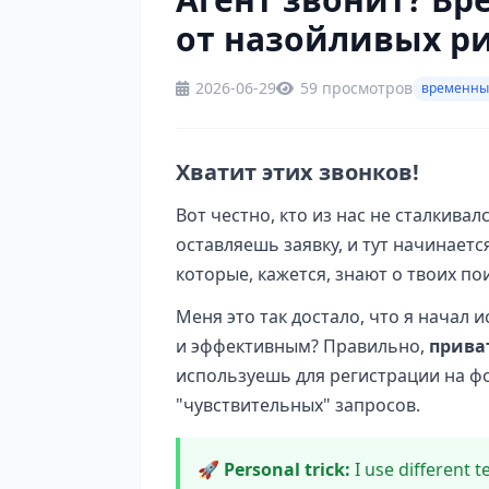
от назойливых р
2026-06-29
59 просмотров
временны
Хватит этих звонков!
Вот честно, кто из нас не сталкива
оставляешь заявку, и тут начинаетс
которые, кажется, знают о твоих по
Меня это так достало, что я начал 
и эффективным? Правильно,
прива
используешь для регистрации на фор
"чувствительных" запросов.
🚀 Personal trick:
I use different t