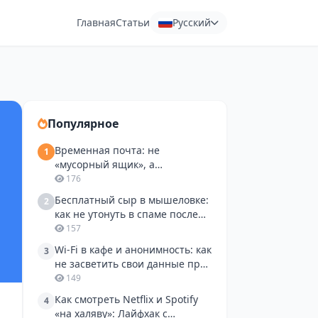
Главная
Статьи
Русский
Популярное
Временная почта: не
1
«мусорный ящик», а
инструмент для разработчика
176
и тестировщика
Бесплатный сыр в мышеловке:
2
как не утонуть в спаме после
пробной подписки и поиска
157
работы
Wi-Fi в кафе и анонимность: как
3
не засветить свои данные при
регистрации на сайтах
149
Как смотреть Netflix и Spotify
4
«на халяву»: Лайфхак с