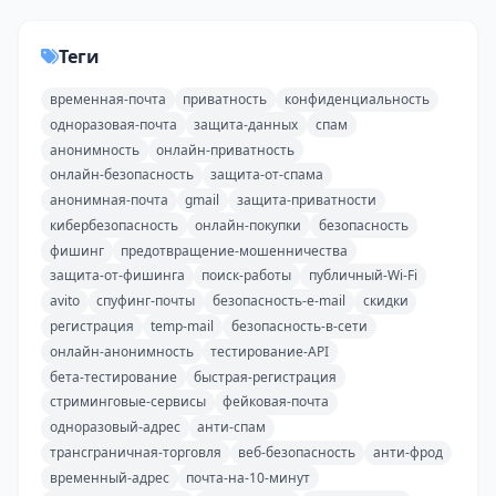
Теги
временная-почта
приватность
конфиденциальность
одноразовая-почта
защита-данных
спам
анонимность
онлайн-приватность
онлайн-безопасность
защита-от-спама
анонимная-почта
gmail
защита-приватности
кибербезопасность
онлайн-покупки
безопасность
фишинг
предотвращение-мошенничества
защита-от-фишинга
поиск-работы
публичный-Wi-Fi
avito
спуфинг-почты
безопасность-e-mail
скидки
регистрация
temp-mail
безопасность-в-сети
онлайн-анонимность
тестирование-API
бета-тестирование
быстрая-регистрация
стриминговые-сервисы
фейковая-почта
одноразовый-адрес
анти-спам
трансграничная-торговля
веб-безопасность
анти-фрод
временный-адрес
почта-на-10-минут