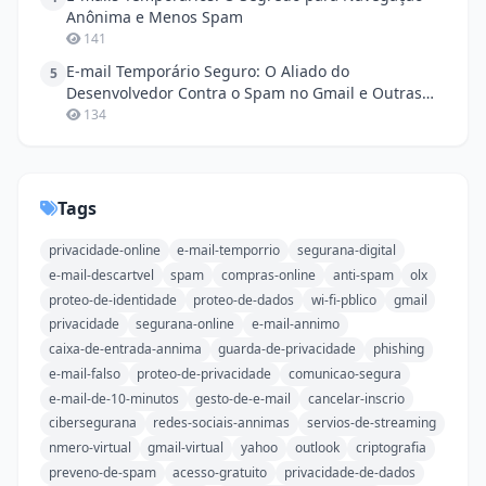
Anônima e Menos Spam
141
E-mail Temporário Seguro: O Aliado do
5
Desenvolvedor Contra o Spam no Gmail e Outras
Plataformas
134
Tags
privacidade-online
e-mail-temporrio
segurana-digital
e-mail-descartvel
spam
compras-online
anti-spam
olx
proteo-de-identidade
proteo-de-dados
wi-fi-pblico
gmail
privacidade
segurana-online
e-mail-annimo
caixa-de-entrada-annima
guarda-de-privacidade
phishing
e-mail-falso
proteo-de-privacidade
comunicao-segura
e-mail-de-10-minutos
gesto-de-e-mail
cancelar-inscrio
cibersegurana
redes-sociais-annimas
servios-de-streaming
nmero-virtual
gmail-virtual
yahoo
outlook
criptografia
preveno-de-spam
acesso-gratuito
privacidade-de-dados