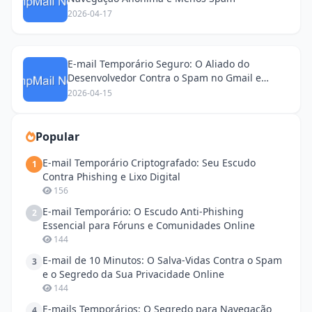
2026-04-17
E-mail Temporário Seguro: O Aliado do
Desenvolvedor Contra o Spam no Gmail e
Outras Plataformas
2026-04-15
Popular
E-mail Temporário Criptografado: Seu Escudo
1
Contra Phishing e Lixo Digital
156
E-mail Temporário: O Escudo Anti-Phishing
2
Essencial para Fóruns e Comunidades Online
144
E-mail de 10 Minutos: O Salva-Vidas Contra o Spam
3
e o Segredo da Sua Privacidade Online
144
E-mails Temporários: O Segredo para Navegação
4