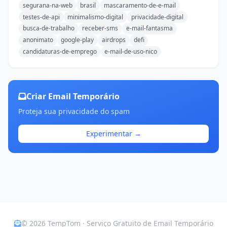
segurana-na-web
brasil
mascaramento-de-e-mail
testes-de-api
minimalismo-digital
privacidade-digital
busca-de-trabalho
receber-sms
e-mail-fantasma
anonimato
google-play
airdrops
defi
candidaturas-de-emprego
e-mail-de-uso-nico
Criar Email Temporário
Proteja sua privacidade do spam
Experimentar →
© 2026 TempTom · Serviço Gratuito de Email Temporário