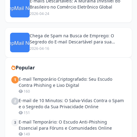
E-mails Descartáveis: A Muralha Invisível do
Brasileiro no Comércio Eletrônico Global
2026-04-24
Chega de Spam na Busca de Emprego: O
Segredo do E-mail Descartável para sua
Privacidade
2026-04-16
Popular
E-mail Temporário Criptografado: Seu Escudo
1
Contra Phishing e Lixo Digital
160
E-mail de 10 Minutos: O Salva-Vidas Contra o Spam
2
e o Segredo da Sua Privacidade Online
151
E-mail Temporário: O Escudo Anti-Phishing
3
Essencial para Fóruns e Comunidades Online
149