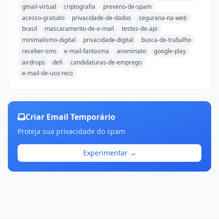
gmail-virtual
criptografia
preveno-de-spam
acesso-gratuito
privacidade-de-dados
segurana-na-web
brasil
mascaramento-de-e-mail
testes-de-api
minimalismo-digital
privacidade-digital
busca-de-trabalho
receber-sms
e-mail-fantasma
anonimato
google-play
airdrops
defi
candidaturas-de-emprego
e-mail-de-uso-nico
Criar Email Temporário
Proteja sua privacidade do spam
Experimentar →