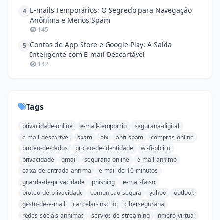
E-mails Temporários: O Segredo para Navegação
4
Anônima e Menos Spam
145
Contas de App Store e Google Play: A Saída
5
Inteligente com E-mail Descartável
142
Tags
privacidade-online
e-mail-temporrio
segurana-digital
e-mail-descartvel
spam
olx
anti-spam
compras-online
proteo-de-dados
proteo-de-identidade
wi-fi-pblico
privacidade
gmail
segurana-online
e-mail-annimo
caixa-de-entrada-annima
e-mail-de-10-minutos
guarda-de-privacidade
phishing
e-mail-falso
proteo-de-privacidade
comunicao-segura
yahoo
outlook
gesto-de-e-mail
cancelar-inscrio
cibersegurana
redes-sociais-annimas
servios-de-streaming
nmero-virtual