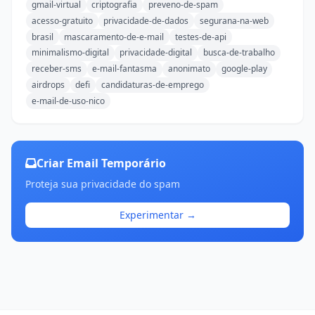
gmail-virtual
criptografia
preveno-de-spam
acesso-gratuito
privacidade-de-dados
segurana-na-web
brasil
mascaramento-de-e-mail
testes-de-api
minimalismo-digital
privacidade-digital
busca-de-trabalho
receber-sms
e-mail-fantasma
anonimato
google-play
airdrops
defi
candidaturas-de-emprego
e-mail-de-uso-nico
Criar Email Temporário
Proteja sua privacidade do spam
Experimentar →