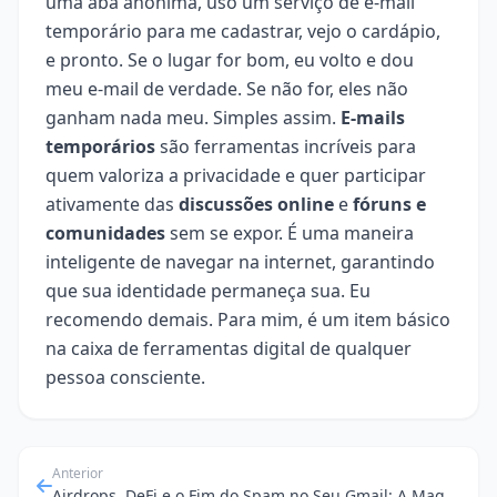
uma aba anônima, uso um serviço de e-mail
temporário para me cadastrar, vejo o cardápio,
e pronto. Se o lugar for bom, eu volto e dou
meu e-mail de verdade. Se não for, eles não
ganham nada meu. Simples assim.
E-mails
temporários
são ferramentas incríveis para
quem valoriza a privacidade e quer participar
ativamente das
discussões online
e
fóruns e
comunidades
sem se expor. É uma maneira
inteligente de navegar na internet, garantindo
que sua identidade permaneça sua. Eu
recomendo demais. Para mim, é um item básico
na caixa de ferramentas digital de qualquer
pessoa consciente.
Anterior
Airdrops, DeFi e o Fim do Spam no Seu Gmail: A Magia do E-mail Temporário