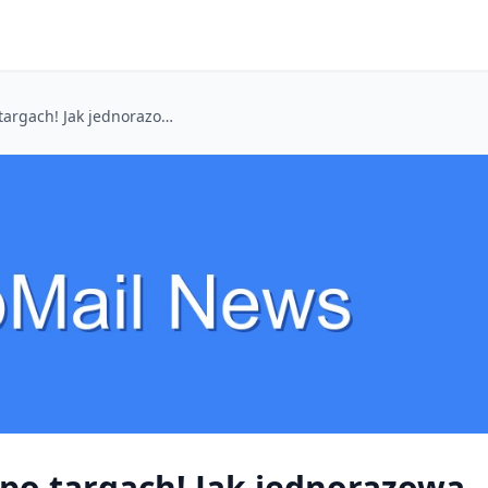
Koniec ze spamem po targach! Jak jednorazowa poczta ratuje mnie przed zalewem ofert
po targach! Jak jednorazowa