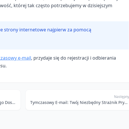
ość, której tak często potrzebujemy w dzisiejszym
e strony internetowe najpierw za pomocą
zasowy e‑mail
, przydaje się do rejestracji i odbierania
su.
Następn
Jednorazowy E-mail: Twój Klucz do Szybkiego Dostępu i Prywatności w Sieci
Tymczasowy E-mail: Twój Niezbędny Strażnik Prywatności w Świecie Gościnnych Sieci i Drobnych Rejestracji