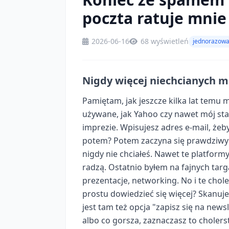
poczta ratuje mnie
2026-06-16
68 wyświetleń
jednorazowa
Nigdy więcej niechcianych ma
Pamiętam, jak jeszcze kilka lat temu m
używane, jak Yahoo czy nawet mój st
imprezie. Wpisujesz adres e-mail, żeby
potem? Potem zaczyna się prawdziwy c
nigdy nie chciałeś. Nawet te platform
radzą. Ostatnio byłem na fajnych tar
prezentacje, networking. No i te chol
prostu dowiedzieć się więcej? Skanuje
jest tam też opcja "zapisz się na newsle
albo co gorsza, zaznaczasz to cholers