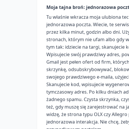
Moja tajna broń: jednorazowa pocz
Tu właśnie wkracza moja ulubiona tech
jednorazowa poczta. Wiecie, te serwi
przez kilka minut, godzin albo dni. 
stronach, którym nie ufam albo gdy wi
tym tak: idziecie na targi, skanujeci
Wpisujecie swój prawdziwy adres, pow
Gmail jest pełen ofert od firm, który
skrzynkę, odsubskrybowywać, blokować
swojego prawdziwego e-maila, użyjec
Skanujecie kod, wpisujecie wygenerow
tymczasowy adres. Po kilku dniach adr
żadnego spamu. Czysta skrzynka, czys
też, gdy muszę się zarejestrować na jak
widzę, że strona typu OLX czy Allegro 
jednorazowa interakcja. Nie chcę, że