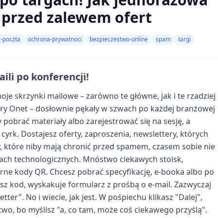
 przed zalewem ofert
-poczta
ochrona-prywatnoci
bezpieczestwo-online
spam
targi
ili po konferencji!
oje skrzynki mailowe – zarówno te główne, jak i te rzadziej
ary Onet – dosłownie pękały w szwach po każdej branżowej
 pobrać materiały albo zarejestrować się na sesję, a
yrk. Dostajesz oferty, zaproszenia, newslettery, których
y, które niby mają chronić przed spamem, czasem sobie nie
gach technologicznych. Mnóstwo ciekawych stoisk,
erne kody QR. Chcesz pobrać specyfikację, e-booka albo po
sz kod, wyskakuje formularz z prośbą o e-mail. Zazwyczaj
tter". No i wiecie, jak jest. W pośpiechu klikasz "Dalej",
two, bo myślisz "a, co tam, może coś ciekawego przyślą".