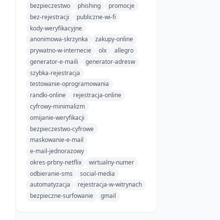
bezpieczestwo
phishing
promocje
bez-rejestracji
publiczne-wi-fi
kody-weryfikacyjne
anonimowa-skrzynka
zakupy-online
prywatno-w-internecie
olx
allegro
generator-e-maili
generator-adresw
szybka-rejestracja
testowanie-oprogramowania
randki-online
rejestracja-online
cyfrowy-minimalizm
omijanie-weryfikacji
bezpieczestwo-cyfrowe
maskowanie-e-mail
e-mail-jednorazowy
okres-prbny-netflix
wirtualny-numer
odbieranie-sms
social-media
automatyzacja
rejestracja-w-witrynach
bezpieczne-surfowanie
gmail