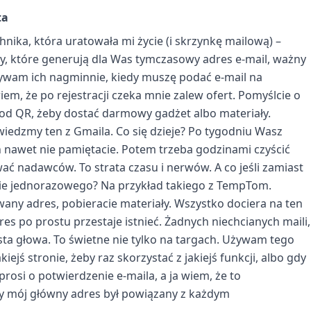
ta
nika, która uratowała mi życie (i skrzynkę mailową) –
sy, które generują dla Was tymczasowy adres e-mail, ważny
Używam ich nagminnie, kiedy muszę podać e-mail na
em, że po rejestracji czeka mnie zalew ofert. Pomyślcie o
e kod QR, żeby dostać darmowy gadżet albo materiały.
iedzmy ten z Gmaila. Co się dzieje? Po tygodniu Wasz
ch nawet nie pamiętacie. Potem trzeba godzinami czyścić
 nadawców. To strata czasu i nerwów. A co jeśli zamiast
ie jednorazowego? Na przykład takiego z TempTom.
any adres, pobieracie materiały. Wszystko dociera na ten
es po prostu przestaje istnieć. Żadnych niechcianych maili,
ta głowa. To świetne nie tylko na targach. Używam tego
iejś stronie, żeby raz skorzystać z jakiejś funkcji, albo gdy
prosi o potwierdzenie e-maila, a ja wiem, że to
by mój główny adres był powiązany z każdym