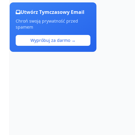
Utwórz Tymczasowy Email
Chroń swoją prywatność przed
spamem
Wypróbuj za darmo →