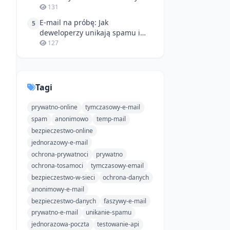
Streamingu (i Nie Tylko!)
131
E-mail na próbę: Jak
5
deweloperzy unikają spamu i
zabezpieczają testy?
127
Tagi
prywatno-online
tymczasowy-e-mail
spam
anonimowo
temp-mail
bezpieczestwo-online
jednorazowy-e-mail
ochrona-prywatnoci
prywatno
ochrona-tosamoci
tymczasowy-email
bezpieczestwo-w-sieci
ochrona-danych
anonimowy-e-mail
bezpieczestwo-danych
faszywy-e-mail
prywatno-e-mail
unikanie-spamu
jednorazowa-poczta
testowanie-api