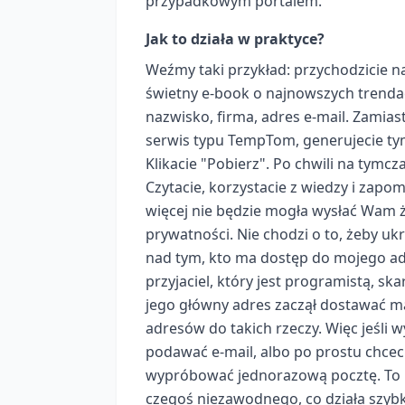
przypadkowym portalem.
Jak to działa w praktyce?
Weźmy taki przykład: przychodzicie na 
świetny e-book o najnowszych trendach
nazwisko, firma, adres e-mail. Zamia
serwis typu TempTom, generujecie tym
Klikacie "Pobierz". Po chwili na tymc
Czytacie, korzystacie z wiedzy i zapom
więcej nie będzie mogła wysłać Wam ża
prywatności. Nie chodzi o to, żeby uk
nad tym, kto ma dostęp do mojego ad
przyjaciel, który jest programistą, ska
jego główny adres zaczął dostawać 
adresów do takich rzeczy. Więc jeśli w
podawać e-mail, albo po prostu chce
wypróbować jednorazową pocztę. To pr
czegoś niezawodnego, co działa szy