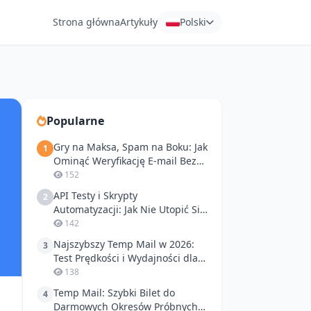
Strona główna
Artykuły
Polski
Popularne
Gry na Maksa, Spam na Boku: Jak
1
Ominąć Weryfikację E-mail Bez
Nerwów
152
API Testy i Skrypty
2
Automatyzacji: Jak Nie Utopić Się
w Spamie?
142
Najszybszy Temp Mail w 2026:
3
Test Prędkości i Wydajności dla
Deweloperów
138
Temp Mail: Szybki Bilet do
4
Darmowych Okresów Próbnych