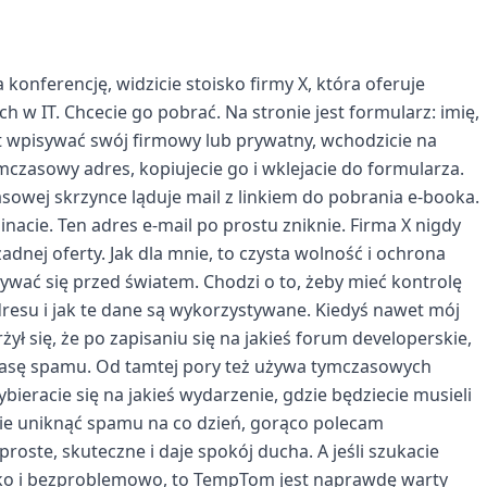
konferencję, widzicie stoisko firmy X, która oferuje
 w IT. Chcecie go pobrać. Na stronie jest formularz: imię,
st wpisywać swój firmowy lub prywatny, wchodzicie na
czasowy adres, kopiujecie go i wklejacie do formularza.
zasowej skrzynce ląduje mail z linkiem do pobrania e-booka.
inacie. Ten adres e-mail po prostu zniknie. Firma X nigdy
dnej oferty. Jak dla mnie, to czysta wolność i ochrona
rywać się przed światem. Chodzi o to, żeby mieć kontrolę
resu i jak te dane są wykorzystywane. Kiedyś nawet mój
rżył się, że po zapisaniu się na jakieś forum developerskie,
masę spamu. Od tamtej pory też używa tymczasowych
ybieracie się na jakieś wydarzenie, gdzie będziecie musieli
cie uniknąć spamu na co dzień, gorąco polecam
oste, skuteczne i daje spokój ducha. A jeśli szukacie
bko i bezproblemowo, to TempTom jest naprawdę warty