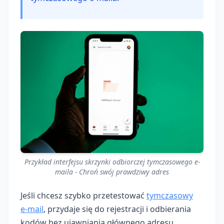
Przykład interfejsu skrzynki odbiorczej tymczasowego e-
maila - Chroń swój prawdziwy adres
Jeśli chcesz szybko przetestować
tymczasowy
e‑mail
, przydaje się do rejestracji i odbierania
kodów bez ujawniania głównego adresu.