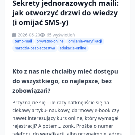
Sekrety jednorazowych maili:
jak otworzyć drzwi do wiedzy
(i omijać SMS-y)
2026-06-20
65 wyświetleń
temp-mail
prywatno-online
omijanie-weryfikacji
narzdzia-bezpieczestwa
edukacja-online
Kto z nas nie chciałby mieć dostępu
do wszystkiego, co najlepsze, bez
zobowiązań?
Przyznajcie się – ile razy natknęliście się na
ciekawy artykuł naukowy, darmowy e-book czy
nawet interesujący kurs online, który wymagał
rejestracji? A potem… zonk. Prośba o numer
telefonu do weryfikacji, albo przynajmniej adres