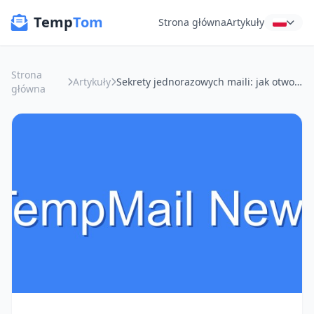
Temp
Tom
Strona główna
Artykuły
Strona
Artykuły
Sekrety jednorazowych maili: jak otworzyć drzwi do wiedzy (i omijać SMS-y)
główna