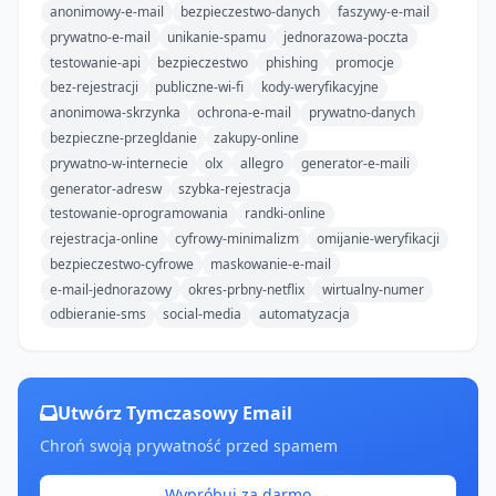
anonimowy-e-mail
bezpieczestwo-danych
faszywy-e-mail
prywatno-e-mail
unikanie-spamu
jednorazowa-poczta
testowanie-api
bezpieczestwo
phishing
promocje
bez-rejestracji
publiczne-wi-fi
kody-weryfikacyjne
anonimowa-skrzynka
ochrona-e-mail
prywatno-danych
bezpieczne-przegldanie
zakupy-online
prywatno-w-internecie
olx
allegro
generator-e-maili
generator-adresw
szybka-rejestracja
testowanie-oprogramowania
randki-online
rejestracja-online
cyfrowy-minimalizm
omijanie-weryfikacji
bezpieczestwo-cyfrowe
maskowanie-e-mail
e-mail-jednorazowy
okres-prbny-netflix
wirtualny-numer
odbieranie-sms
social-media
automatyzacja
Utwórz Tymczasowy Email
Chroń swoją prywatność przed spamem
Wypróbuj za darmo →