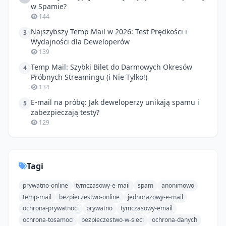
w Spamie?
144
Najszybszy Temp Mail w 2026: Test Prędkości i
3
Wydajności dla Deweloperów
139
Temp Mail: Szybki Bilet do Darmowych Okresów
4
Próbnych Streamingu (i Nie Tylko!)
134
E-mail na próbę: Jak deweloperzy unikają spamu i
5
zabezpieczają testy?
129
Tagi
prywatno-online
tymczasowy-e-mail
spam
anonimowo
temp-mail
bezpieczestwo-online
jednorazowy-e-mail
ochrona-prywatnoci
prywatno
tymczasowy-email
ochrona-tosamoci
bezpieczestwo-w-sieci
ochrona-danych