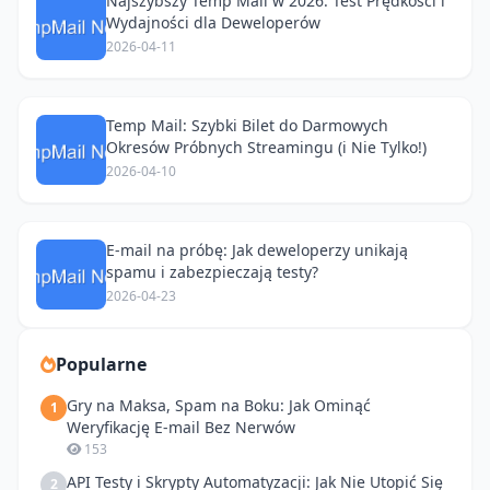
Najszybszy Temp Mail w 2026: Test Prędkości i
Wydajności dla Deweloperów
2026-04-11
Temp Mail: Szybki Bilet do Darmowych
Okresów Próbnych Streamingu (i Nie Tylko!)
2026-04-10
E-mail na próbę: Jak deweloperzy unikają
spamu i zabezpieczają testy?
2026-04-23
Popularne
Gry na Maksa, Spam na Boku: Jak Ominąć
1
Weryfikację E-mail Bez Nerwów
153
API Testy i Skrypty Automatyzacji: Jak Nie Utopić Się
2