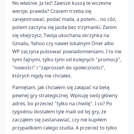
No właśnie. Ja też! Zawsze kuszą te wczesne
wersje, prawda? Czasem trzeba się
zarejestrować, podać maila, a potem... no cóż,
potem zaczyna się jazda bez trzymanki. Zanim
się obejrzysz, Twoja ukochana skrzynka na
Gmailu, Yahoo czy nawet lokalnym Onet albo
WP zaczyna pulsować powiadomieniami. I to nie
tymi fajnymi, tylko tymi od kolejnych "promocji",
"nowości" i "zaproszeń do społeczności",
których nigdy nie chciałeś.
Pamiętam, jak chciałem się załapać na betę
pewnej gry strategicznej. Wpisuję swój główny
adres, bo przecież "tylko na chwilę". I co? Po
tygodniu dostałem tyle maili od tej gry, że
zacząłem się zastanawiać, czy nie kupiłem
przypadkiem całego studia. A przecież to tylko