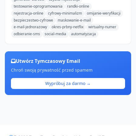
testowanie-oprogramowania
randki-online
rejestracja-online
cyfrowy-minimalizm
omijanie-weryfikacji
bezpieczestwo-cyfrowe
maskowanie-e-mail
e-mail-jednorazowy
okres-prbny-netflix
wirtualny-numer
odbieranie-sms
social-media
automatyzacja
Utwórz Tymczasowy Email
Chroń swoją prywatność przed spamem
Wypróbuj za darmo →