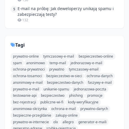
E-mail na próbę: Jak deweloperzy unikają spamu i
5
zabezpieczają testy?
132
Tagi
prywatno-online
tymczasowy-e-mail
bezpieczestwo-online
spam
anonimowo
temp-mail
jednorazowy-e-mail
ochrona-prywatnoci
prywatno
tymczasowy-email
ochrona-tosamoci
bezpieczestwo-w-sieci
ochrona-danych
anonimowy-e-mail
bezpieczestwo-danych
faszywy-e-mail
prywatno-e-mail
unikanie-spamu
jednorazowa-poczta
testowanie-api
bezpieczestwo
phishing
promocje
bez-rejestracji
publiczne-wi-fi
kody-weryfikacyjne
anonimowa-skrzynka
ochrona-e-mail
prywatno-danych
bezpieczne-przegldanie
zakupy-online
prywatno-w-internecie
olx
allegro
generator-e-maili
generator-adresw
szybka-rejestracja