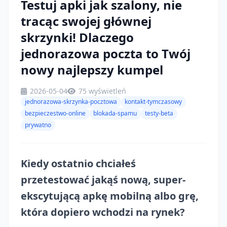
Testuj apki jak szalony, nie
tracąc swojej głównej
skrzynki! Dlaczego
jednorazowa poczta to Twój
nowy najlepszy kumpel
2026-05-04
75 wyświetleń
jednorazowa-skrzynka-pocztowa
kontakt-tymczasowy
bezpieczestwo-online
blokada-spamu
testy-beta
prywatno
Kiedy ostatnio chciałeś
przetestować jakąś nową, super-
ekscytującą apkę mobilną albo grę,
która dopiero wchodzi na rynek?