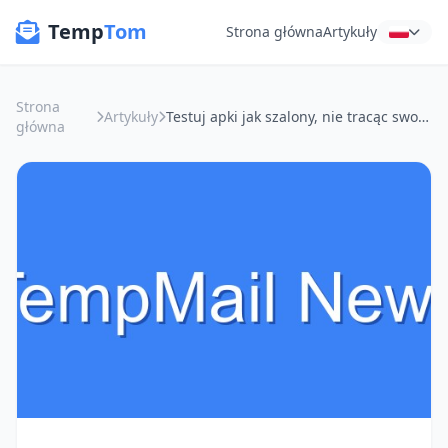
Temp
Tom
Strona główna
Artykuły
Strona
Artykuły
Testuj apki jak szalony, nie tracąc swojej głównej skrzynki! Dlaczego jednorazowa poczta to Twój nowy najlepszy kumpel
główna