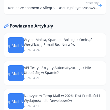
Następny
Koniec ze spamem z Allegro i Onetu! Jak tymczasowy e-mail ratuje portfel (i nerwy) w 2026 roku
Powiązane Artykuły
Gry na Maksa, Spam na Boku: Jak Ominąć
Weryfikację E-mail Bez Nerwów
2026-04-24
API Testy i Skrypty Automatyzacji: Jak Nie
Utopić Się w Spamie?
2026-04-21
Najszybszy Temp Mail w 2026: Test Prędkości i
Wydajności dla Deweloperów
2026-04-11