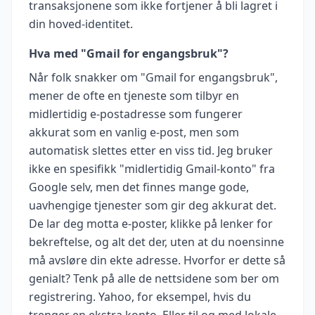
transaksjonene som ikke fortjener å bli lagret i
din hoved-identitet.
Hva med "Gmail for engangsbruk"?
Når folk snakker om "Gmail for engangsbruk",
mener de ofte en tjeneste som tilbyr en
midlertidig e-postadresse som fungerer
akkurat som en vanlig e-post, men som
automatisk slettes etter en viss tid. Jeg bruker
ikke en spesifikk "midlertidig Gmail-konto" fra
Google selv, men det finnes mange gode,
uavhengige tjenester som gir deg akkurat det.
De lar deg motta e-poster, klikke på lenker for
bekreftelse, og alt det der, uten at du noensinne
må avsløre din ekte adresse. Hvorfor er dette så
genialt? Tenk på alle de nettsidene som ber om
registrering. Yahoo, for eksempel, hvis du
trenger en ekstra konto. Eller til og med lokale