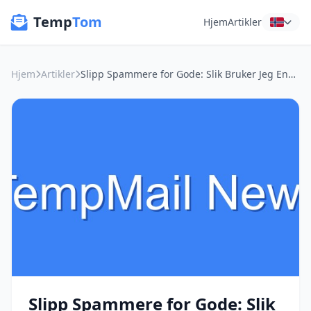
Temp
Tom
Hjem
Artikler
Hjem
Artikler
Slipp Spammere for Gode: Slik Bruker Jeg Engangs-e-post for Spill og Mer!
Slipp Spammere for Gode: Slik