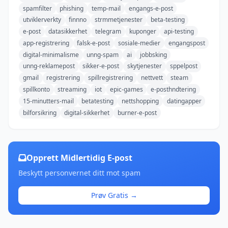
spamfilter
phishing
temp-mail
engangs-e-post
utviklerverkty
finnno
strmmetjenester
beta-testing
e-post
datasikkerhet
telegram
kuponger
api-testing
app-registrering
falsk-e-post
sosiale-medier
engangspost
digital-minimalisme
unng-spam
ai
jobbsking
unng-reklamepost
sikker-e-post
skytjenester
sppelpost
gmail
registrering
spillregistrering
nettvett
steam
spillkonto
streaming
iot
epic-games
e-posthndtering
15-minutters-mail
betatesting
nettshopping
datingapper
bilforsikring
digital-sikkerhet
burner-e-post
Opprett Midlertidig E-post
Beskytt personvernet ditt mot spam
Prøv Gratis →