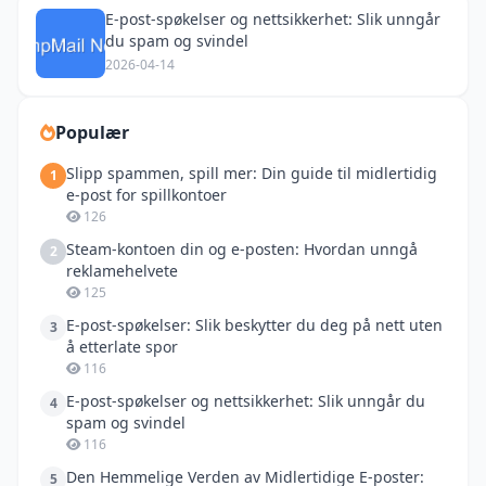
E-post-spøkelser og nettsikkerhet: Slik unngår
du spam og svindel
2026-04-14
Populær
Slipp spammen, spill mer: Din guide til midlertidig
1
e-post for spillkontoer
126
Steam-kontoen din og e-posten: Hvordan unngå
2
reklamehelvete
125
E-post-spøkelser: Slik beskytter du deg på nett uten
3
å etterlate spor
116
E-post-spøkelser og nettsikkerhet: Slik unngår du
4
spam og svindel
116
Den Hemmelige Verden av Midlertidige E-poster:
5