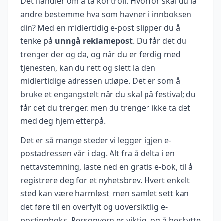
Det handler om å ta kontroll. Hvorfor skal du la
andre bestemme hva som havner i innboksen
din? Med en midlertidig e-post slipper du å
tenke på
unngå reklamepost
. Du får det du
trenger der og da, og når du er ferdig med
tjenesten, kan du rett og slett la den
midlertidige adressen utløpe. Det er som å
bruke et engangstelt når du skal på festival; du
får det du trenger, men du trenger ikke ta det
med deg hjem etterpå.
Det er så mange steder vi legger igjen e-
postadressen vår i dag. Alt fra å delta i en
nettavstemning, laste ned en gratis e-bok, til å
registrere deg for et nyhetsbrev. Hvert enkelt
sted kan være harmløst, men samlet sett kan
det føre til en overfylt og uoversiktlig e-
postinnboks. Personvern er viktig, og å beskytte