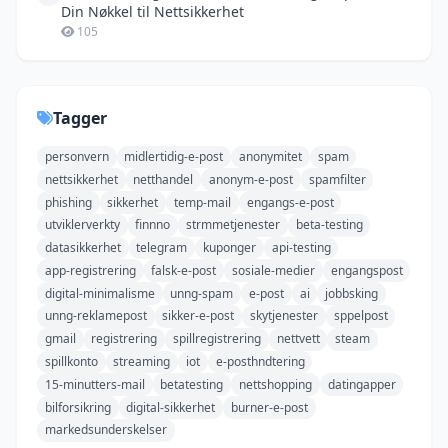
Din Nøkkel til Nettsikkerhet
105
Tagger
personvern
midlertidig-e-post
anonymitet
spam
nettsikkerhet
netthandel
anonym-e-post
spamfilter
phishing
sikkerhet
temp-mail
engangs-e-post
utviklerverkty
finnno
strmmetjenester
beta-testing
datasikkerhet
telegram
kuponger
api-testing
app-registrering
falsk-e-post
sosiale-medier
engangspost
digital-minimalisme
unng-spam
e-post
ai
jobbsking
unng-reklamepost
sikker-e-post
skytjenester
sppelpost
gmail
registrering
spillregistrering
nettvett
steam
spillkonto
streaming
iot
e-posthndtering
15-minutters-mail
betatesting
nettshopping
datingapper
bilforsikring
digital-sikkerhet
burner-e-post
markedsunderskelser