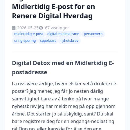
Midlertidig E-post for en
Renere Digital Hverdag
2026-05-25
67 visninger
midlertidig-e-post
digital-minimalisme
personvern
unng-sporing
sppelpost
nyhetsbrev
Digital Detox med en Midlertidig E-
postadresse
La oss være ærlige, hvem elsker vel å drukne i e-
poster? Jeg mener, jeg får jo nesten dårlig
samvittighet bare av å tenke på hvor mange
nyhetsbrev jeg har meldt meg på opp gjennom
årene. Det starter jo så uskyldig, sant? Du skal
bare registrere deg for en engangs-nedlasting
på Finn.no, eller kanskje for å se den ene