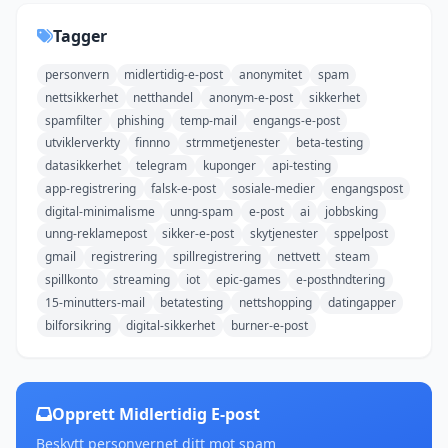
Tagger
personvern
midlertidig-e-post
anonymitet
spam
nettsikkerhet
netthandel
anonym-e-post
sikkerhet
spamfilter
phishing
temp-mail
engangs-e-post
utviklerverkty
finnno
strmmetjenester
beta-testing
datasikkerhet
telegram
kuponger
api-testing
app-registrering
falsk-e-post
sosiale-medier
engangspost
digital-minimalisme
unng-spam
e-post
ai
jobbsking
unng-reklamepost
sikker-e-post
skytjenester
sppelpost
gmail
registrering
spillregistrering
nettvett
steam
spillkonto
streaming
iot
epic-games
e-posthndtering
15-minutters-mail
betatesting
nettshopping
datingapper
bilforsikring
digital-sikkerhet
burner-e-post
Opprett Midlertidig E-post
Beskytt personvernet ditt mot spam