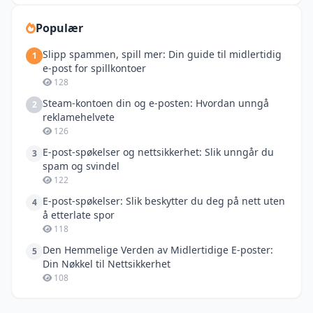
Populær
Slipp spammen, spill mer: Din guide til midlertidig
1
e-post for spillkontoer
128
Steam-kontoen din og e-posten: Hvordan unngå
2
reklamehelvete
126
E-post-spøkelser og nettsikkerhet: Slik unngår du
3
spam og svindel
122
E-post-spøkelser: Slik beskytter du deg på nett uten
4
å etterlate spor
118
Den Hemmelige Verden av Midlertidige E-poster:
5
Din Nøkkel til Nettsikkerhet
108