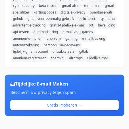
cybersecurity
beta-testen
gmail-alias
temp-mail
gmail
spamfilter
kortingscodes
digitale-privacy
openbare-wifi
github
gmail-voor-eenmalig-gebruik
solliciteren
qr-menu
advertentie-tracking
gratis-tijdelijke-e-mail
iot
beveiliging
api-testen
automatisering
e-mail-voor-games
anoniem-e-mailen
anoniem
gaming
e-mailtracking
autoverzekering
persoonlijke-gegevens
tijdelijk-gmail-account
ontwikkelaars
gitlab
anoniem-registreren
spamvrij
airdrops
tijdelijke-mail
Tijdelijke E-mail Maken
Bescherm uw privacy tegen spam
Gratis Proberen →