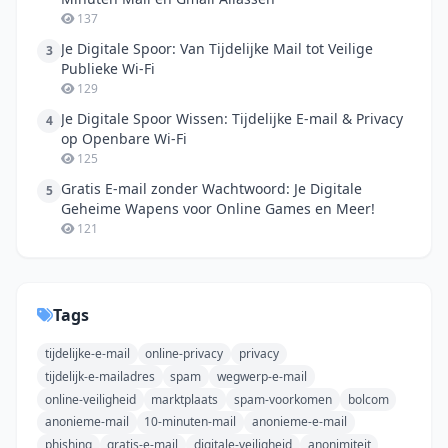
137
Je Digitale Spoor: Van Tijdelijke Mail tot Veilige
3
Publieke Wi-Fi
129
Je Digitale Spoor Wissen: Tijdelijke E-mail & Privacy
4
op Openbare Wi-Fi
125
Gratis E-mail zonder Wachtwoord: Je Digitale
5
Geheime Wapens voor Online Games en Meer!
121
Tags
tijdelijke-e-mail
online-privacy
privacy
tijdelijk-e-mailadres
spam
wegwerp-e-mail
online-veiligheid
marktplaats
spam-voorkomen
bolcom
anonieme-mail
10-minuten-mail
anonieme-e-mail
phishing
gratis-e-mail
digitale-veiligheid
anonimiteit