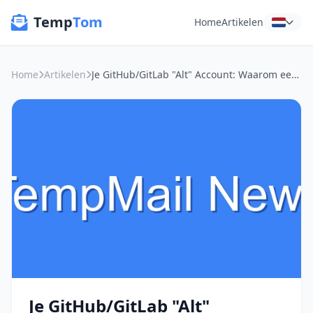
Temp
Tom
Home
Artikelen
Home
Artikelen
Je GitHub/GitLab "Alt" Account: Waarom een Tijdelijk E-mailadres Je Digitale Identiteit Redt
Je GitHub/GitLab "Alt"