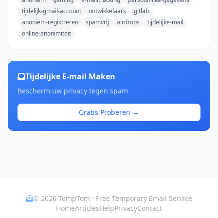
tijdelijk-gmail-account
ontwikkelaars
gitlab
anoniem-registreren
spamvrij
airdrops
tijdelijke-mail
online-anonimiteit
Tijdelijke E-mail Maken
Bescherm uw privacy tegen spam
Gratis Proberen →
© 2026 TempTom · Free Temporary Email Service
Home
Articles
Help
Privacy
Contact