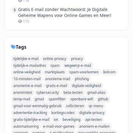
118
Gratis E-mail zonder Wachtwoord: Je Digitale
5
Geheime Wapens voor Online Games en Meer!
115
Tags
tijdelijke-e-mail
online-privacy
privacy
tijdelijk-e-mailadres
spam
wegwerp-e-mail
online-veiligheid
marktplaats
spam-voorkomen
bolcom
10-minuten-mail
anonieme-mail
phishing
anonieme-e-mail
gratis-e-mail
digitale-veiligheid
anonimiteit
cybersecurity
beta-testen
gmail-alias
temp-mail
gmail
spamfilter
openbare-wifi
github
gmail-voor-eenmalig-gebruik
solliciteren
qr-menu
advertentie-tracking
kortingscodes
digitale-privacy
gratis-tijdelijke-e-mail
iot
beveiliging
api-testen
automatisering
e-mail-voor-games
anoniem-e-mailen
anoniem
gaming
e-mailtracking
persoonlijke-gegevens