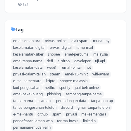
121
Tag
emel-sementara
privasi-online
elak-spam
mudahmy
keselamatan-digital
privasi-digital
temp-mail
keselamatan-siber
shopee
emel-percuma
malaysia
emel-tanpa-nama
defi
airdrop
developer
uji-api
keselamatan-data
web3
rumah-pintar
iot
privasi-dalam-talian
steam
emel-15-minit
wifi-awam
e-mel-sementara
kripto
shopee-malaysia
kod-pengesahan
netflix
spotify
jual-beli-online
emel-pakai-buang
phishing
sembang-tanpa-nama
tanpa-nama
ujian-api
perlindungan-data
tanpa-pop-up
tanpa-pengesahan-telefon
discord
gmail-tanpa-telefon
e-mel-hantu
github
spam
privasi
mel-sementara
pendaftaran-laman-web
terima-invois
linkedin
permainan-mudah-alih