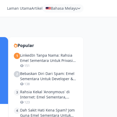
Laman Utama
Artikel
Bahasa Melayu
Popular
LinkedIn Tanpa Nama: Rahsia
1
Emel Sementara Untuk Privasi
Anda
151
Bebaskan Diri Dari Spam: Emel
2
Sementara Untuk Developer &
Transaksi Harian
138
Rahsia Kekal 'Anonymous' di
3
Internet: Emel Sementara,
Kawan Baik Privasi Anda
123
Dah Sakit Hati Kena Spam? Jom
4
Guna Emel Sementara Untuk