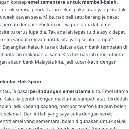
dengan konsep
emel sementara untuk membeli-belah
.
 untuk semua pendaftaran sekali pakai atau yang kita tak
t week kawan saya, Mike, nak beli satu barang je dekat
k pernah dengar sebelum ni. Dia pun guna lah emel
te tu terus lupa dia. Tak ada lah lepas tu dia asyik dapat
n? Ini sangat relevan untuk kita yang selalu 'lompat'
r. Bayangkan kalau kita nak daftar akaun bank tempatan di
nghantaran makanan di sana. Kita tak nak lah emel utama
gan akaun bank Malaysia kita, jadi kucar-kacir dengan
ekadar Elak Spam
 tau. Ia pasal
perlindungan emel utama
kita. Emel utama
ita. Kalau ia penuh dengan maklumat sampah atau terdedah
leh jadi. Kadang-kadang, nombor telefon kita pun boleh
k selamat. Dan ini lah yang saya suka dengan servis
entiti emel yang sementara, boleh digunakan untuk sekali
sal nak 'unsubscribe' atau 'mark as spam'. Senang gila!