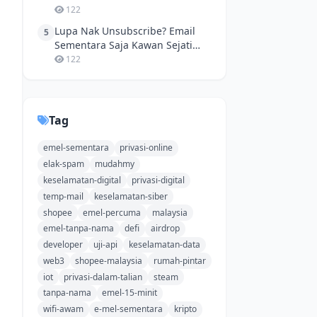
Privasi Maksima!
122
Lupa Nak Unsubscribe? Email
5
Sementara Saja Kawan Sejati
Nak Daftar Game Baru!
122
Tag
emel-sementara
privasi-online
elak-spam
mudahmy
keselamatan-digital
privasi-digital
temp-mail
keselamatan-siber
shopee
emel-percuma
malaysia
emel-tanpa-nama
defi
airdrop
developer
uji-api
keselamatan-data
web3
shopee-malaysia
rumah-pintar
iot
privasi-dalam-talian
steam
tanpa-nama
emel-15-minit
wifi-awam
e-mel-sementara
kripto