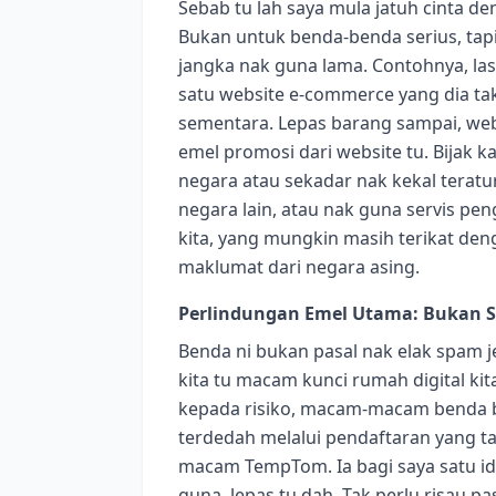
Sebab tu lah saya mula jatuh cinta 
Bukan untuk benda-benda serius, tapi
jangka nak guna lama. Contohnya, las
satu website e-commerce yang dia ta
sementara. Lepas barang sampai, websi
emel promosi dari website tu. Bijak ka
negara atau sekadar nak kekal teratu
negara lain, atau nak guna servis pe
kita, yang mungkin masih terikat den
maklumat dari negara asing.
Perlindungan Emel Utama: Bukan S
Benda ni bukan pasal nak elak spam je
kita tu macam kunci rumah digital k
kepada risiko, macam-macam benda bo
terdedah melalui pendaftaran yang ta
macam TempTom. Ia bagi saya satu id
guna, lepas tu dah. Tak perlu risau pa