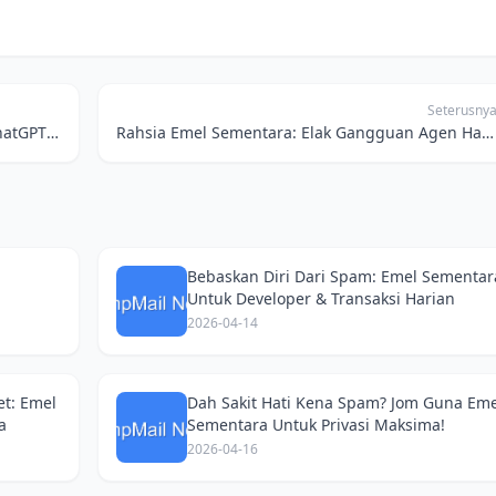
Seterusny
Main Guna Emel Sementara? Nak Daftar ChatGPT Tanpa Jejak? Saya Kongsi Rahsia!
Rahsia Emel Sementara: Elak Gangguan Agen Hartanah & Dapatkan ‘Freebies’ Tanpa Was-was
Bebaskan Diri Dari Spam: Emel Sementar
Untuk Developer & Transaksi Harian
2026-04-14
et: Emel
Dah Sakit Hati Kena Spam? Jom Guna Eme
a
Sementara Untuk Privasi Maksima!
2026-04-16