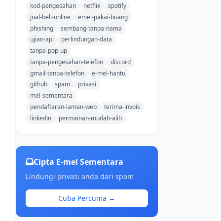
kod-pengesahan
netflix
spotify
jual-beli-online
emel-pakai-buang
phishing
sembang-tanpa-nama
ujian-api
perlindungan-data
tanpa-pop-up
tanpa-pengesahan-telefon
discord
gmail-tanpa-telefon
e-mel-hantu
github
spam
privasi
mel-sementara
pendaftaran-laman-web
terima-invois
linkedin
permainan-mudah-alih
Cipta E-mel Sementara
Lindungi privasi anda dari spam
Cuba Percuma →