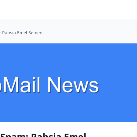
Bebaskan Diri Dari Spam: Rahsia Emel Sementara Untuk Digital Nomads Malaysia
 Spam: Rahsia Emel