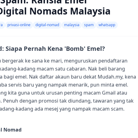
igital Nomads Malaysia
ra
privasi-online
digital-nomad
malaysia
spam
whatsapp
d: Siapa Pernah Kena 'Bomb' Emel?
lu bergerak ke sana ke mari, menguruskan pendaftaran
i kadang-kadang macam satu cabaran. Nak beli barang
na bagi emel. Nak daftar akaun baru dekat Mudah.my, kena
cuba servis baru yang nampak menarik, pun minta emel.
 yang kita guna untuk urusan penting macam Gmail atau
. Penuh dengan promosi tak diundang, tawaran yang tak
k, kadang-kadang ada mesej yang nampak macam scam.
al Nomad