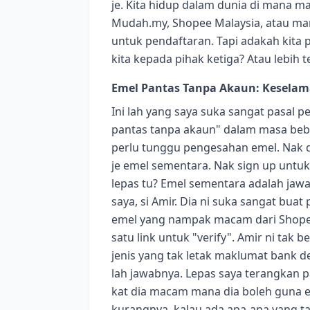
je. Kita hidup dalam dunia di mana 
Mudah.my, Shopee Malaysia, atau ma
untuk pendaftaran. Tapi adakah kita 
kita kepada pihak ketiga? Atau lebih t
Emel Pantas Tanpa Akaun: Keselam
Ini lah yang saya suka sangat pasal
pantas tanpa akaun" dalam masa beber
perlu tunggu pengesahan emel. Nak 
je emel sementara. Nak sign up untuk
lepas tu? Emel sementara adalah ja
saya, si Amir. Dia ni suka sangat bua
emel yang nampak macam dari Shopee
satu link untuk "verify". Amir ni tak b
jenis yang tak letak maklumat bank 
lah jawabnya. Lepas saya terangkan pa
kat dia macam mana dia boleh guna 
kurangnya, kalau ada apa-apa yang ta