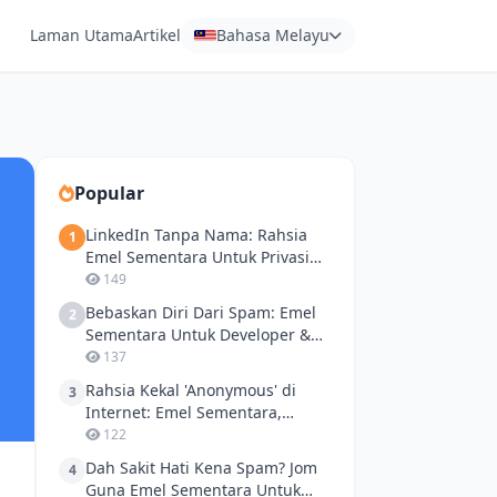
Laman Utama
Artikel
Bahasa Melayu
Popular
LinkedIn Tanpa Nama: Rahsia
1
Emel Sementara Untuk Privasi
Anda
149
Bebaskan Diri Dari Spam: Emel
2
Sementara Untuk Developer &
Transaksi Harian
137
Rahsia Kekal 'Anonymous' di
3
Internet: Emel Sementara,
Kawan Baik Privasi Anda
122
Dah Sakit Hati Kena Spam? Jom
4
Guna Emel Sementara Untuk