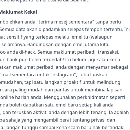
 Maklumat Kekal
bolehkan anda "terima mesej sementara" tanpa perlu
. Semua data akan dipadamkan selepas tempoh tertentu. Ini
 sensitif yang terlepas melalui emel tu (walaupun
kal selamanya. Bandingkan dengan emel utama kita.
oo anda di-hack. Semua maklumat peribadi, transaksi,
n bank pun boleh terdedah! Itu belum lagi kalau kena
patkan maklumat peribadi anda dengan menyamar sebagai
sal "mail sementara untuk Instagram", cuba luaskan
mudahan, tapi satu langkah proaktif untuk melindungi
lah cara paling mudah dan pantas untuk membina lapisan
 online harian anda. Menggunakan perkhidmatan seperti
da boleh dapatkan satu emel baru setiap kali anda
 dan teruskan aktiviti anda dengan lebih tenang. Ia adalah
pa sahaja yang mengambil berat tentang privasi dan
ia. Jangan tunggu sampai kena scam baru nak bertindak!