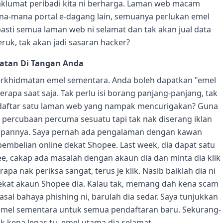
maklumat peribadi kita ni berharga. Laman web macam
na-mana portal e-dagang lain, semuanya perlukan emel
pasti semua laman web ni selamat dan tak akan jual data
eruk, tak akan jadi sasaran hacker?
atan Di Tangan Anda
 perkhidmatan emel sementara. Anda boleh dapatkan "emel
apa saat saja. Tak perlu isi borang panjang-panjang, tak
daftar satu laman web yang nampak mencurigakan? Guna
 percubaan percuma sesuatu tapi tak nak diserang iklan
wapannya. Saya pernah ada pengalaman dengan kawan
t pembelian online dekat Shopee. Last week, dia dapat satu
, cakap ada masalah dengan akaun dia dan minta dia klik
erapa nak periksa sangat, terus je klik. Nasib baiklah dia ni
dekat akaun Shopee dia. Kalau tak, memang dah kena scam
sal bahaya phishing ni, barulah dia sedar. Saya tunjukkan
emel sementara untuk semua pendaftaran baru. Sekurang-
k kena lepas tu, emel utama dia selamat.