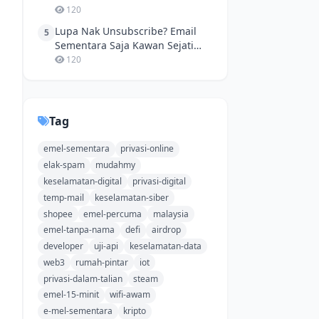
Privasi Maksima!
120
Lupa Nak Unsubscribe? Email
5
Sementara Saja Kawan Sejati
Nak Daftar Game Baru!
120
Tag
emel-sementara
privasi-online
elak-spam
mudahmy
keselamatan-digital
privasi-digital
temp-mail
keselamatan-siber
shopee
emel-percuma
malaysia
emel-tanpa-nama
defi
airdrop
developer
uji-api
keselamatan-data
web3
rumah-pintar
iot
privasi-dalam-talian
steam
emel-15-minit
wifi-awam
e-mel-sementara
kripto