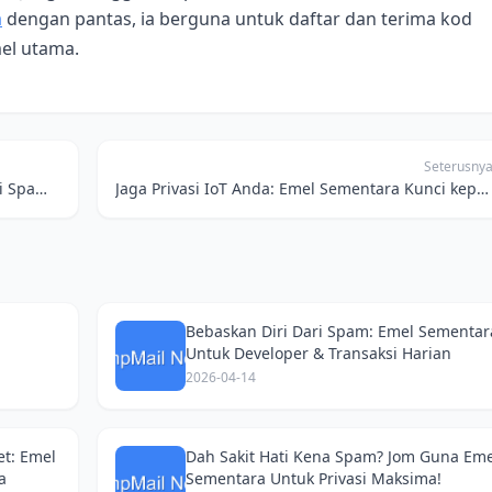
a
dengan pantas, ia berguna untuk daftar dan terima kod
el utama.
Seterusny
Rahsia Emel Sementara: Bebaskan Diri Dari Spam Pengiklanan di Malaysia
Jaga Privasi IoT Anda: Emel Sementara Kunci kepada Rumah Pintar Bebas Pengintipan
Bebaskan Diri Dari Spam: Emel Sementar
Untuk Developer & Transaksi Harian
2026-04-14
et: Emel
Dah Sakit Hati Kena Spam? Jom Guna Eme
a
Sementara Untuk Privasi Maksima!