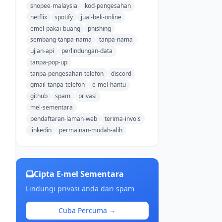
shopee-malaysia
kod-pengesahan
netflix
spotify
jual-beli-online
emel-pakai-buang
phishing
sembang-tanpa-nama
tanpa-nama
ujian-api
perlindungan-data
tanpa-pop-up
tanpa-pengesahan-telefon
discord
gmail-tanpa-telefon
e-mel-hantu
github
spam
privasi
mel-sementara
pendaftaran-laman-web
terima-invois
linkedin
permainan-mudah-alih
Cipta E-mel Sementara
Lindungi privasi anda dari spam
Cuba Percuma →