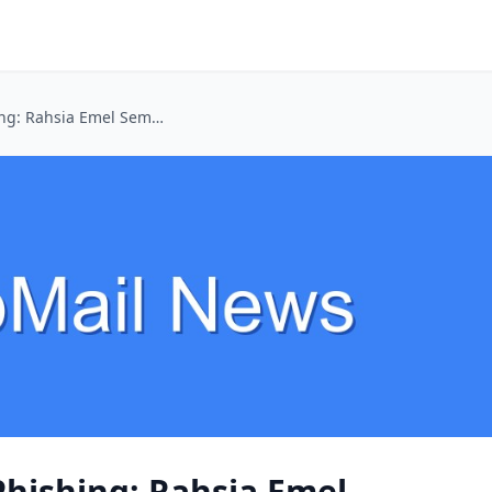
Lindungi Diri Dari Phishing: Rahsia Emel Sementara Untuk Aktiviti Online Anda
Phishing: Rahsia Emel