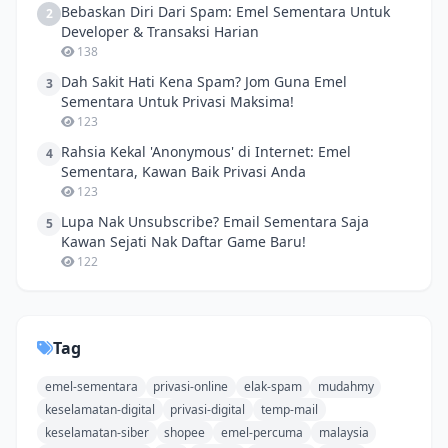
Bebaskan Diri Dari Spam: Emel Sementara Untuk
2
Developer & Transaksi Harian
138
Dah Sakit Hati Kena Spam? Jom Guna Emel
3
Sementara Untuk Privasi Maksima!
123
Rahsia Kekal 'Anonymous' di Internet: Emel
4
Sementara, Kawan Baik Privasi Anda
123
Lupa Nak Unsubscribe? Email Sementara Saja
5
Kawan Sejati Nak Daftar Game Baru!
122
Tag
emel-sementara
privasi-online
elak-spam
mudahmy
keselamatan-digital
privasi-digital
temp-mail
keselamatan-siber
shopee
emel-percuma
malaysia