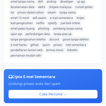
emel-tanpa-nama
defi
airdrop
developer
uji-api
keselamatan-data
web3
shopee-malaysia
rumah-pintar
iot
privasi-dalam-talian
steam
tanpa-nama
emel-15-minit
wifi-awam
e-mel-sementara
kripto
kod-pengesahan
netflix
spotify
jual-beli-online
emel-pakai-buang
phishing
sembang-tanpa-nama
ujian-api
perlindungan-data
tanpa-pop-up
tanpa-pengesahan-telefon
discord
gmail-tanpa-telefon
e-mel-hantu
github
spam
privasi
mel-sementara
pendaftaran-laman-web
terima-invois
linkedin
permainan-mudah-alih
Cipta E-mel Sementara
Lindungi privasi anda dari spam
Cuba Percuma →