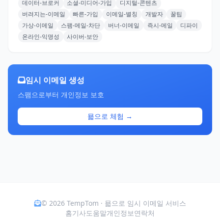
데이터-브로커
소셜-미디어-가입
디지털-콘텐츠
버려지는-이메일
빠른-가입
이메일-별칭
개발자
꿀팁
가상-이메일
스팸-메일-차단
버너-이메일
즉시-메일
디파이
온라인-익명성
사이버-보안
임시 이메일 생성
스팸으로부터 개인정보 보호
묣으로 체험 →
© 2026 TempTom · 묣으로 임시 이메일 서비스
홈
기사
도움말
개인정보
연락처