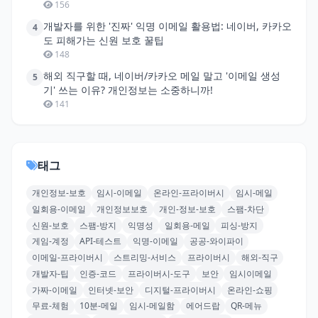
156
개발자를 위한 '진짜' 익명 이메일 활용법: 네이버, 카카오
4
도 피해가는 신원 보호 꿀팁
148
해외 직구할 때, 네이버/카카오 메일 말고 '이메일 생성
5
기' 쓰는 이유? 개인정보는 소중하니까!
141
태그
개인정보-보호
임시-이메일
온라인-프라이버시
임시-메일
일회용-이메일
개인정보보호
개인-정보-보호
스팸-차단
신원-보호
스팸-방지
익명성
일회용-메일
피싱-방지
게임-계정
API-테스트
익명-이메일
공공-와이파이
이메일-프라이버시
스트리밍-서비스
프라이버시
해외-직구
개발자-팁
인증-코드
프라이버시-도구
보안
임시이메일
가짜-이메일
인터넷-보안
디지털-프라이버시
온라인-쇼핑
무료-체험
10분-메일
임시-메일함
에어드랍
QR-메뉴