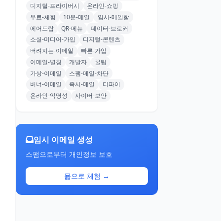
디지털-프라이버시
온라인-쇼핑
무료-체험
10분-메일
임시-메일함
에어드랍
QR-메뉴
데이터-브로커
소셜-미디어-가입
디지털-콘텐츠
버려지는-이메일
빠른-가입
이메일-별칭
개발자
꿀팁
가상-이메일
스팸-메일-차단
버너-이메일
즉시-메일
디파이
온라인-익명성
사이버-보안
임시 이메일 생성
스팸으로부터 개인정보 보호
묣으로 체험 →