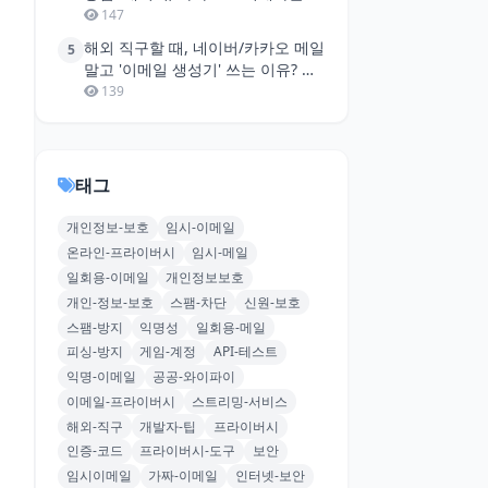
원 보호 꿀팁
147
해외 직구할 때, 네이버/카카오 메일
5
말고 '이메일 생성기' 쓰는 이유? 개
인정보는 소중하니까!
139
태그
개인정보-보호
임시-이메일
온라인-프라이버시
임시-메일
일회용-이메일
개인정보보호
개인-정보-보호
스팸-차단
신원-보호
스팸-방지
익명성
일회용-메일
피싱-방지
게임-계정
API-테스트
익명-이메일
공공-와이파이
이메일-프라이버시
스트리밍-서비스
해외-직구
개발자-팁
프라이버시
인증-코드
프라이버시-도구
보안
임시이메일
가짜-이메일
인터넷-보안