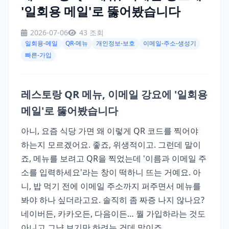
'일회용 메일'로 뚫어봤습니다
2026-07-06
43 조회
일회용-메일
QR-메뉴
개인정보-보호
이메일-주소-생성기
빠른-가입
레스토랑 QR 메뉴, 이메일 강요에 '일회용
메일'로 뚫어봤습니다
아니, 요즘 식당 가면 왜 이렇게 QR 코드를 찍어야
하는지 모르겠어요. 좋죠, 위생적이고. 그런데 말이
죠, 메뉴를 보려고 QR을 찍었는데 '이름과 이메일 주
소를 입력하세요'라는 창이 떡하니 뜨는 거예요. 아
니, 밥 먹기 전에 이메일 주소까지 퍼주면서 메뉴를
봐야 하나 싶더라고요. 솔직히 좀 짜증 나지 않나요?
네이버든, 카카오든, 다음이든… 뭘 가입하라는 것도
아니고 그냥 보기만 하려는 건데 말이죠.