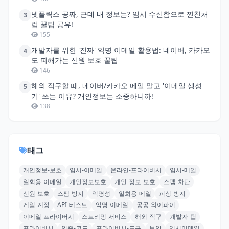
넷플릭스 공짜, 근데 내 정보는? 임시 수신함으로 찐친처
3
럼 꿀팁 공유!
155
개발자를 위한 '진짜' 익명 이메일 활용법: 네이버, 카카오
4
도 피해가는 신원 보호 꿀팁
146
해외 직구할 때, 네이버/카카오 메일 말고 '이메일 생성
5
기' 쓰는 이유? 개인정보는 소중하니까!
138
태그
개인정보-보호
임시-이메일
온라인-프라이버시
임시-메일
일회용-이메일
개인정보보호
개인-정보-보호
스팸-차단
신원-보호
스팸-방지
익명성
일회용-메일
피싱-방지
게임-계정
API-테스트
익명-이메일
공공-와이파이
이메일-프라이버시
스트리밍-서비스
해외-직구
개발자-팁
프라이버시
인증-코드
프라이버시-도구
보안
임시이메일