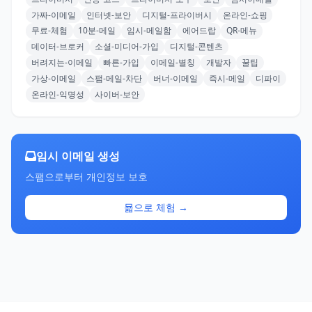
가짜-이메일
인터넷-보안
디지털-프라이버시
온라인-쇼핑
무료-체험
10분-메일
임시-메일함
에어드랍
QR-메뉴
데이터-브로커
소셜-미디어-가입
디지털-콘텐츠
버려지는-이메일
빠른-가입
이메일-별칭
개발자
꿀팁
가상-이메일
스팸-메일-차단
버너-이메일
즉시-메일
디파이
온라인-익명성
사이버-보안
임시 이메일 생성
스팸으로부터 개인정보 보호
묣으로 체험 →