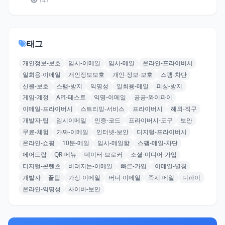
147
태그
개인정보-보호
임시-이메일
임시-메일
온라인-프라이버시
일회용-이메일
개인정보보호
개인-정보-보호
스팸-차단
신원-보호
스팸-방지
익명성
일회용-메일
피싱-방지
게임-계정
API-테스트
익명-이메일
공공-와이파이
이메일-프라이버시
스트리밍-서비스
프라이버시
해외-직구
개발자-팁
임시이메일
인증-코드
프라이버시-도구
보안
무료-체험
가짜-이메일
인터넷-보안
디지털-프라이버시
온라인-쇼핑
10분-메일
임시-메일함
스팸-메일-차단
에어드랍
QR-메뉴
데이터-브로커
소셜-미디어-가입
디지털-콘텐츠
버려지는-이메일
빠른-가입
이메일-별칭
개발자
꿀팁
가상-이메일
버너-이메일
즉시-메일
디파이
온라인-익명성
사이버-보안