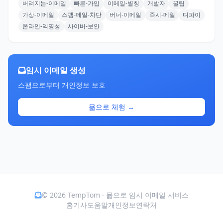
버려지는-이메일
빠른-가입
이메일-별칭
개발자
꿀팁
가상-이메일
스팸-메일-차단
버너-이메일
즉시-메일
디파이
온라인-익명성
사이버-보안
임시 이메일 생성
스팸으로부터 개인정보 보호
묣으로 체험 →
© 2026 TempTom · 묣으로 임시 이메일 서비스
홈
기사
도움말
개인정보
연락처