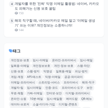
개발자를 위한 '진짜' 익명 이메일 활용법: 네이버, 카카오
4
도 피해가는 신원 보호 꿀팁
150
해외 직구할 때, 네이버/카카오 메일 말고 '이메일 생성
5
기' 쓰는 이유? 개인정보는 소중하니까!
144
태그
개인정보-보호
임시-이메일
온라인-프라이버시
임시-메일
일회용-이메일
개인정보보호
개인-정보-보호
스팸-차단
신원-보호
스팸-방지
익명성
일회용-메일
피싱-방지
게임-계정
API-테스트
익명-이메일
공공-와이파이
이메일-프라이버시
스트리밍-서비스
프라이버시
해외-직구
개발자-팁
임시이메일
인증-코드
프라이버시-도구
보안
무료-체험
가짜-이메일
인터넷-보안
디지털-프라이버시
온라인-쇼핑
10분-메일
임시-메일함
에어드랍
QR-메뉴
데이터-브로커
소셜-미디어-가입
디지털-콘텐츠