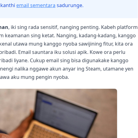
 kanthi
email sementara
sadurunge.
nan
, iki sing rada sensitif, nanging penting. Kabeh platform
em keamanan sing ketat. Nanging, kadang-kadang, kanggo
ikenal utawa mung kanggo nyoba sawijining fitur, kita ora
ribadi. Email sauntara iku solusi apik. Kowe ora perlu
ribadi liyane. Cukup email sing bisa digunakake kanggo
senengi nalika nggawe akun anyar ing Steam, utamane yen
tawa aku mung pengin nyoba.