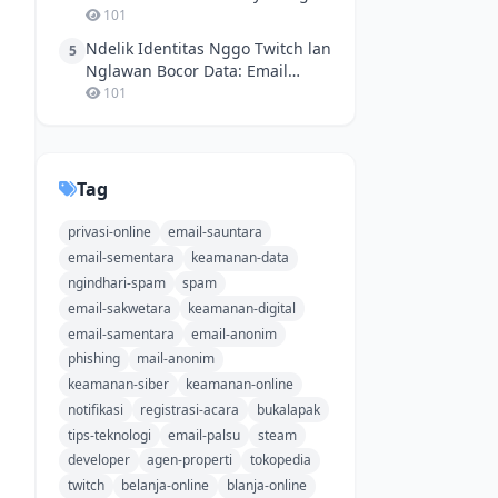
Nang Jagad Maya
101
Ndelik Identitas Nggo Twitch lan
5
Nglawan Bocor Data: Email
Sauntara Solusi Cerdas
101
Tag
privasi-online
email-sauntara
email-sementara
keamanan-data
ngindhari-spam
spam
email-sakwetara
keamanan-digital
email-samentara
email-anonim
phishing
mail-anonim
keamanan-siber
keamanan-online
notifikasi
registrasi-acara
bukalapak
tips-teknologi
email-palsu
steam
developer
agen-properti
tokopedia
twitch
belanja-online
blanja-online