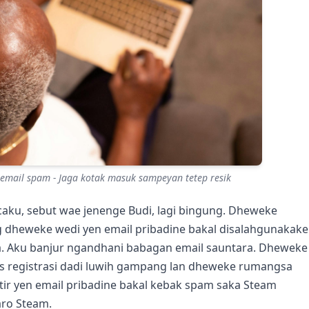
email spam - Jaga kotak masuk sampeyan tetep resik
aku, sebut wae jenenge Budi, lagi bingung. Dheweke
 dheweke wedi yen email pribadine bakal disalahgunakake
. Aku banjur ngandhani babagan email sauntara. Dheweke
es registrasi dadi luwih gampang lan dheweke rumangsa
ir yen email pribadine bakal kebak spam saka Steam
aro Steam.