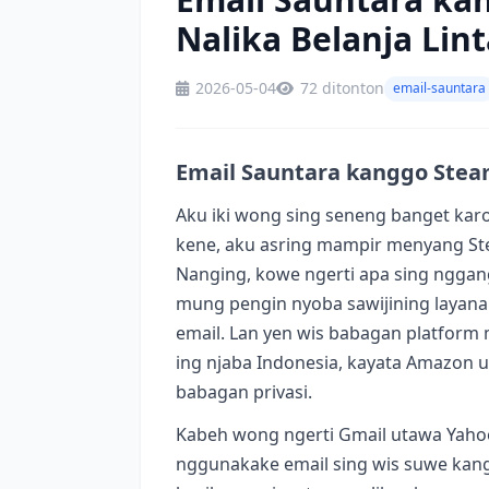
Nalika Belanja Lin
2026-05-04
72 ditonton
email-sauntara
Email Sauntara kanggo Steam:
Aku iki wong sing seneng banget karo
kene, aku asring mampir menyang St
Nanging, kowe ngerti apa sing ngga
mung pengin nyoba sawijining layana
email. Lan yen wis babagan platform
ing njaba Indonesia, kayata Amazon ut
babagan privasi.
Kabeh wong ngerti Gmail utawa Yahoo
nggunakake email sing wis suwe kan