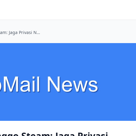
Email Sauntara kanggo Steam: Jaga Privasi Nalika Belanja Lintas Batas
ggo Steam: Jaga Privasi