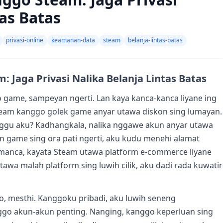
tas Batas
privasi-online
keamanan-data
steam
belanja-lintas-batas
 Jaga Privasi Nalika Belanja Lintas Batas
 game, sampeyan ngerti. Lan kaya kanca-kanca liyane ing
eam kanggo golek game anyar utawa diskon sing lumayan.
nggu aku? Kadhangkala, nalika nggawe akun anyar utawa
n game sing ora pati ngerti, aku kudu menehi alamat
 manca, kayata Steam utawa platform e-commerce liyane
awa malah platform sing luwih cilik, aku dadi rada kuwatir
, mesthi. Kanggoku pribadi, aku luwih seneng
ggo akun-akun penting. Nanging, kanggo keperluan sing