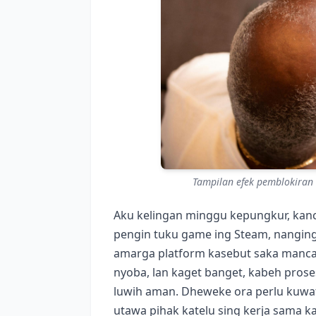
Tampilan efek pemblokiran 
Aku kelingan minggu kepungkur, kanc
pengin tuku game ing Steam, nanging
amarga platform kasebut saka manca
nyoba, lan kaget banget, kabeh pros
luwih aman. Dheweke ora perlu kuwat
utawa pihak katelu sing kerja sama k