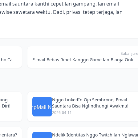
mail sauntara kanthi cepet lan gampang, lan email
wise sawetara wektu. Dadi, privasi tetep terjaga, lan
Sabanjur
Menu QR Restoran Maksa Kudu Email? Iki Lho Carane Nglakoni Tanpa Kudu Nggawe Akun Gmail Saklawase
E-mail Bebas Ribet Kanggo Game lan Blanja Online: Ora Perlu Was-Was Spam!
Nang
Nggo LinkedIn Ojo Sembrono, Email
Diri!
Sauntara Bisa Nglindhungi Awakmu!
2026-04-11
mentara?
Ndelik Identitas Nggo Twitch lan Nglawa