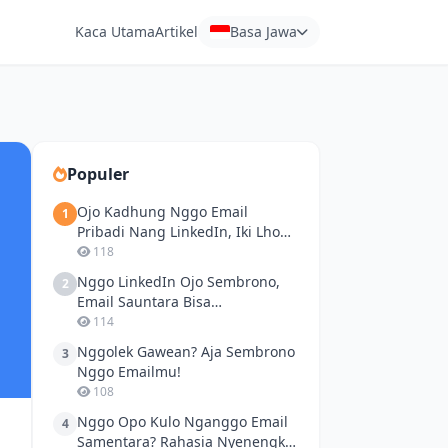
Kaca Utama
Artikel
Basa Jawa
Populer
Ojo Kadhung Nggo Email
1
Pribadi Nang LinkedIn, Iki Lho
Carane Ngamanne Diri!
118
Nggo LinkedIn Ojo Sembrono,
2
Email Sauntara Bisa
Nglindhungi Awakmu!
114
Nggolek Gawean? Aja Sembrono
3
Nggo Emailmu!
108
Nggo Opo Kulo Nganggo Email
4
Samentara? Rahasia Nyenengke