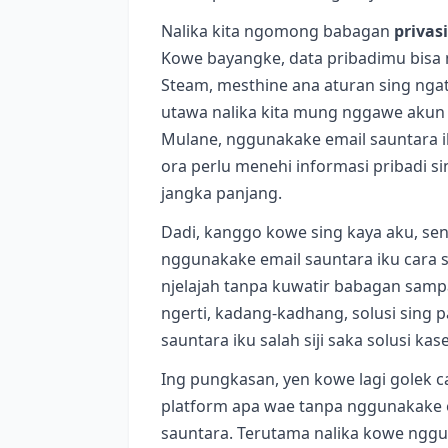
Nalika kita ngomong babagan
privas
Kowe bayangke, data pribadimu bisa 
Steam, mesthine ana aturan sing ngat
utawa nalika kita mung nggawe akun siji
Mulane, nggunakake email sauntara iku
ora perlu menehi informasi pribadi 
jangka panjang.
Dadi, kanggo kowe sing kaya aku, sen
nggunakake email sauntara iku cara 
njelajah tanpa kuwatir babagan samp
ngerti, kadang-kadhang, solusi sing pa
sauntara iku salah siji saka solusi kas
Ing pungkasan, yen kowe lagi golek
platform apa wae tanpa nggunakake 
sauntara. Terutama nalika kowe nggu