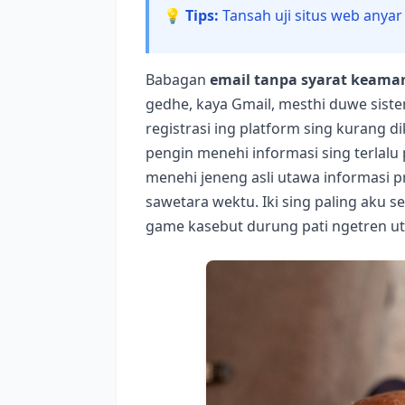
💡 Tips:
Tansah uji situs web anyar
Babagan
email tanpa syarat keama
gedhe, kaya Gmail, mesthi duwe sist
registrasi ing platform sing kurang d
pengin menehi informasi sing terlalu p
menehi jeneng asli utawa informasi p
sawetara wektu. Iki sing paling aku 
game kasebut durung pati ngetren u