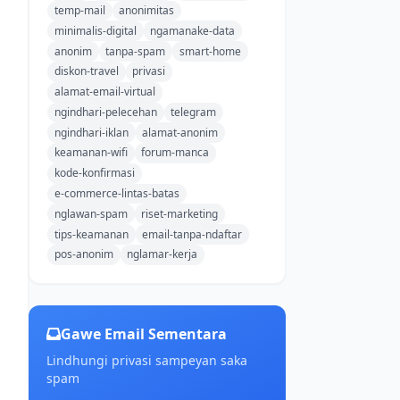
temp-mail
anonimitas
minimalis-digital
ngamanake-data
anonim
tanpa-spam
smart-home
diskon-travel
privasi
alamat-email-virtual
ngindhari-pelecehan
telegram
ngindhari-iklan
alamat-anonim
keamanan-wifi
forum-manca
kode-konfirmasi
e-commerce-lintas-batas
nglawan-spam
riset-marketing
tips-keamanan
email-tanpa-ndaftar
pos-anonim
nglamar-kerja
Gawe Email Sementara
Lindhungi privasi sampeyan saka
spam