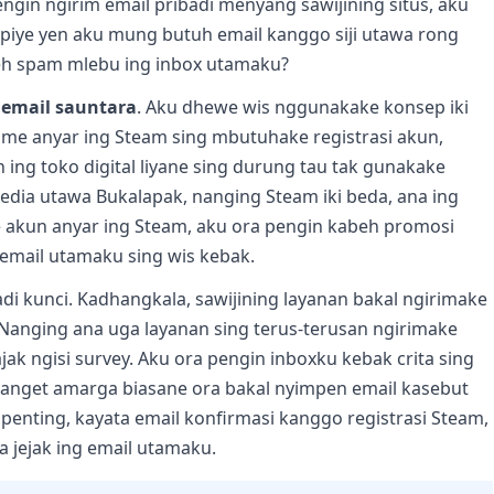
engin ngirim email pribadi menyang sawijining situs, aku
kepiye yen aku mung butuh email kanggo siji utawa rong
beh spam mlebu ing inbox utamaku?
n
email sauntara
. Aku dhewe wis nggunakake konsep iki
ame anyar ing Steam sing mbutuhake registrasi akun,
ing toko digital liyane sing durung tau tak gunakake
dia utawa Bukalapak, nanging Steam iki beda, ana ing
e akun anyar ing Steam, aku ora pengin kabeh promosi
 email utamaku sing wis kebak.
 dadi kunci. Kadhangkala, sawijining layanan bakal ngirimake
 Nanging ana uga layanan sing terus-terusan ngirimake
ak ngisi survey. Aku ora pengin inboxku kebak crita sing
 banget amarga biasane ora bakal nyimpen email kasebut
 penting, kayata email konfirmasi kanggo registrasi Steam,
na jejak ing email utamaku.