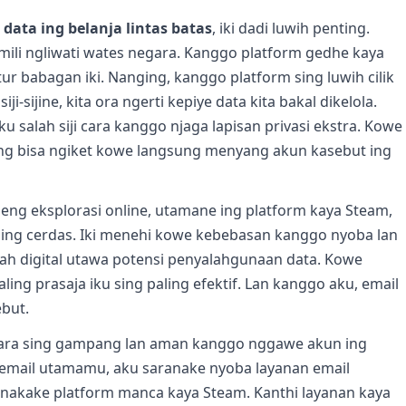
i data ing belanja lintas batas
, iki dadi luwih penting.
mili ngliwati wates negara. Kanggo platform gedhe kaya
ur babagan iki. Nanging, kanggo platform sing luwih cilik
-sijine, kita ora ngerti kepiye data kita bakal dikelola.
 salah siji cara kanggo njaga lapisan privasi ekstra. Kowe
sing bisa ngiket kowe langsung menyang akun kasebut ing
eng eksplorasi online, utamane ing platform kaya Steam,
sing cerdas. Iki menehi kowe kebebasan kanggo nyoba lan
ah digital utawa potensi penyalahgunaan data. Kowe
ling prasaja iku sing paling efektif. Lan kanggo aku, email
ebut.
 cara sing gampang lan aman kanggo nggawe akun ing
email utamamu, aku saranake nyoba layanan email
nakake platform manca kaya Steam. Kanthi layanan kaya