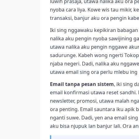
luwih prasaja, utawa nalika aku ora p
nyoba cara liya. Kowe wis tau mikir, 
transaksi, banjur aku ora pengin ka
Iki sing nggawaku kepikiran babaga
nalika aku pengin nyoba sawijining g
utawa nalika aku pengin nggawe akun 
sadurunge. Kabeh wong ngerti Tokope
njaba negeri. Dadi, nalika aku nggaw
utawa email sing ora perlu mlebu ing
Email tanpa pesan sistem
, iki sing
email konfirmasi utawa reset sandhi.
newsletter, promosi, utawa malah ngaj
ora penting. Email sauntara iku apik
nganti suwe. Dadi, yen ana email sing
aku bisa njupuk lan banjur lali. Ora a