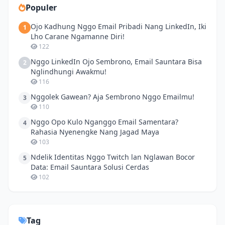
Populer
Ojo Kadhung Nggo Email Pribadi Nang LinkedIn, Iki
1
Lho Carane Ngamanne Diri!
122
Nggo LinkedIn Ojo Sembrono, Email Sauntara Bisa
2
Nglindhungi Awakmu!
116
Nggolek Gawean? Aja Sembrono Nggo Emailmu!
3
110
Nggo Opo Kulo Nganggo Email Samentara?
4
Rahasia Nyenengke Nang Jagad Maya
103
Ndelik Identitas Nggo Twitch lan Nglawan Bocor
5
Data: Email Sauntara Solusi Cerdas
102
Tag