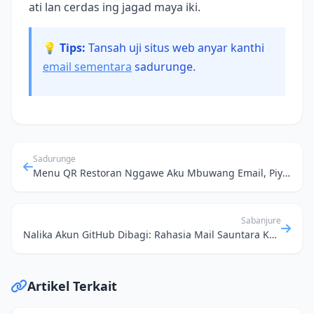
ati lan cerdas ing jagad maya iki.
💡 Tips:
Tansah uji situs web anyar kanthi
email sementara
sadurunge.
Sadurunge
Menu QR Restoran Nggawe Aku Mbuwang Email, Piye Carane Ngamanake Diri?
Sabanjure
Nalika Akun GitHub Dibagi: Rahasia Mail Sauntara Kanggo Profesional
Artikel Terkait