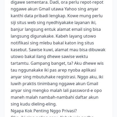
digawe sementara. Dadi, ora perlu repot-repot
nggawe akun Gmail utawa Yahoo sing anyar
kanthi data pribadi lengkap. Kowe mung perlu
siji situs web sing nyedhiyakake layanan iki,
banjur langsung entuk alamat email sing bisa
langsung digunakake. Kabeh layang utowo
notifikasi sing mlebu bakal katon ing situs
kasebut. Sawise kuwi, alamat mau bisa dibuwak
utowo bakal ilang dhewe sawise wektu
tartamtu. Gampang banget, ta? Aku dhewe wis
tau nggunakake iki pas arep nyoba aplikasi
anyar sing mbutuhake registrasi. Nggo aku, iki
luwih praktis tinimbang nggawe akun Gmail
anyar sing mengko malah lali password-e opo
maneh malah nambah-nambahi daftar akun
sing kudu dieling-eling.
Ngapa Kok Penting Nggo Privasi?