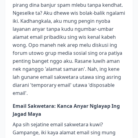
pirang dina banjur spam mlebu tanpa kendhat.
Ngeselke ta? Aku dhewe wis bolak-balik ngalami
iki. Kadhangkala, aku mung pengin nyoba
layanan anyar tanpa kudu ngumbar-umbar
alamat email pribadiku sing wis kenal kabeh
wong. Opo maneh nek arep melu diskusi ing
forum utowo grup media sosial sing ora patiya
penting banget nggo aku. Rasane luwih aman
nek nganggo 'alamat samaran'. Nah, ing kene
lah gunane email sakwetara utawa sing asring
diarani 'temporary email' utawa 'disposable
email'.
Email Sakwetara: Kanca Anyar Nglayap Ing
Jagad Maya
Apa sih sejatine email sakwetara kuwi?
Gampange, iki kaya alamat email sing mung