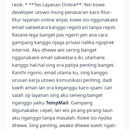
resik. * **Tes Layanan Online**: Yen kowe
developer utowo mung penasaran karo fitur-
fitur layanan online anyar, kowe iso nggunakake
email sakwetara kanggo registrasi tanpa repot.
Rasane lega banget pas ngerti yen ana cara
gampang kanggo njaga privasi nalika ngoprek
internet. Aku dhewe wis sering banget
nggunakake email sakwetara iki, utamane
kanggo hal-hal sing ora patiya penting banget.
Kanthi ngono, email utama ku, sing kanggo
urusan kerja utowo komunikasi penting, dadi
luwih aman lan ora keganggu karo spam. Lan
salah siji layanan sing aku seneng banget
nganggo yaiku
TempMail
. Gampang
digunakake, cepet, lan wis pirang-pirang taun
aku nganggo tanpa masalah. Kowe iso nyoba
dhewe. Sing penting, awake dhewe luwih ngati-