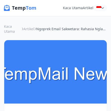
Temp
Tom
Kaca Utama
Artikel
Kaca
Artikel
Ngoprek Email Sakwetara: Rahasia Nglayap Online Tanpa Ketlisut
Utama