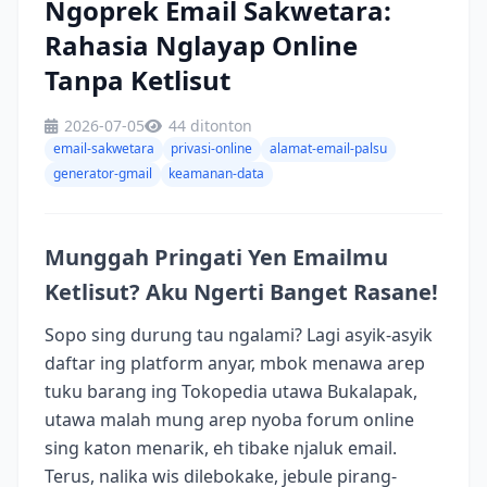
Ngoprek Email Sakwetara:
Rahasia Nglayap Online
Tanpa Ketlisut
2026-07-05
44 ditonton
email-sakwetara
privasi-online
alamat-email-palsu
generator-gmail
keamanan-data
Munggah Pringati Yen Emailmu
Ketlisut? Aku Ngerti Banget Rasane!
Sopo sing durung tau ngalami? Lagi asyik-asyik
daftar ing platform anyar, mbok menawa arep
tuku barang ing Tokopedia utawa Bukalapak,
utawa malah mung arep nyoba forum online
sing katon menarik, eh tibake njaluk email.
Terus, nalika wis dilebokake, jebule pirang-