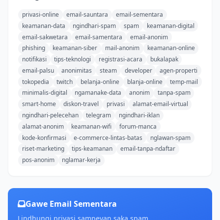
privasi-online
email-sauntara
email-sementara
keamanan-data
ngindhari-spam
spam
keamanan-digital
email-sakwetara
email-samentara
email-anonim
phishing
keamanan-siber
mail-anonim
keamanan-online
notifikasi
tips-teknologi
registrasi-acara
bukalapak
email-palsu
anonimitas
steam
developer
agen-properti
tokopedia
twitch
belanja-online
blanja-online
temp-mail
minimalis-digital
ngamanake-data
anonim
tanpa-spam
smart-home
diskon-travel
privasi
alamat-email-virtual
ngindhari-pelecehan
telegram
ngindhari-iklan
alamat-anonim
keamanan-wifi
forum-manca
kode-konfirmasi
e-commerce-lintas-batas
nglawan-spam
riset-marketing
tips-keamanan
email-tanpa-ndaftar
pos-anonim
nglamar-kerja
Gawe Email Sementara
Lindhungi privasi sampeyan saka spam