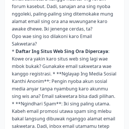
forum kasebut. Dadi, sanajan ana sing nyoba
nggoleki, paling-paling sing ditemokake mung
alamat email sing ora ana wuwungane karo
awake dhewe. Iki jenenge cerdas, ta?
Opo wae sing iso dilakoni karo Email
Sakwetara?
*
Daftar Ing Situs Web Sing Ora Dipercaya
:
Kowe ora yakin karo situs web sing lagi wae
mbok bukak? Gunakake email sakwetara wae
kanggo registrasi. * **Nglayap Ing Media Sosial
Kanthi Anonim**: Pengin nyoba akun sosial
media anyar tanpa nyambung karo akunmu
sing wis ana? Email sakwetara bisa dadi pilihan.
* **Ngindhari Spam**: Iki sing paling utama.
Kabeh email promosi utawa spam sing mlebu
bakal langsung dibuwak nganggo alamat email
sakwetara. Dadi, inbox email utamamu tetep