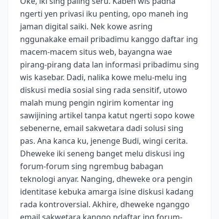
Oke, iki sing paling seru. Kabeh wis padha
ngerti yen privasi iku penting, opo maneh ing
jaman digital saiki. Nek kowe asring
nggunakake email pribadimu kanggo daftar ing
macem-macem situs web, bayangna wae
pirang-pirang data lan informasi pribadimu sing
wis kasebar. Dadi, nalika kowe melu-melu ing
diskusi media sosial sing rada sensitif, utowo
malah mung pengin ngirim komentar ing
sawijining artikel tanpa katut ngerti sopo kowe
sebenerne, email sakwetara dadi solusi sing
pas. Ana kanca ku, jenenge Budi, wingi cerita.
Dheweke iki seneng banget melu diskusi ing
forum-forum sing ngrembug babagan
teknologi anyar. Nanging, dheweke ora pengin
identitase kebuka amarga isine diskusi kadang
rada kontroversial. Akhire, dheweke nganggo
email sakwetara kanggo ndaftar ing forum-