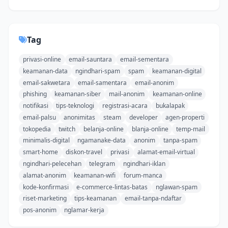
Tag
privasi-online
email-sauntara
email-sementara
keamanan-data
ngindhari-spam
spam
keamanan-digital
email-sakwetara
email-samentara
email-anonim
phishing
keamanan-siber
mail-anonim
keamanan-online
notifikasi
tips-teknologi
registrasi-acara
bukalapak
email-palsu
anonimitas
steam
developer
agen-properti
tokopedia
twitch
belanja-online
blanja-online
temp-mail
minimalis-digital
ngamanake-data
anonim
tanpa-spam
smart-home
diskon-travel
privasi
alamat-email-virtual
ngindhari-pelecehan
telegram
ngindhari-iklan
alamat-anonim
keamanan-wifi
forum-manca
kode-konfirmasi
e-commerce-lintas-batas
nglawan-spam
riset-marketing
tips-keamanan
email-tanpa-ndaftar
pos-anonim
nglamar-kerja