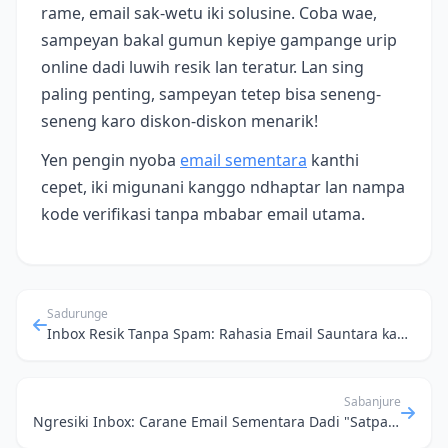
rame, email sak-wetu iki solusine. Coba wae,
sampeyan bakal gumun kepiye gampange urip
online dadi luwih resik lan teratur. Lan sing
paling penting, sampeyan tetep bisa seneng-
seneng karo diskon-diskon menarik!
Yen pengin nyoba
email sementara
kanthi
cepet, iki migunani kanggo ndhaptar lan nampa
kode verifikasi tanpa mbabar email utama.
Sadurunge
Inbox Resik Tanpa Spam: Rahasia Email Sauntara kanggo Langganan Newsletter
Sabanjure
Ngresiki Inbox: Carane Email Sementara Dadi "Satpam" kanggo Akun Utamamu