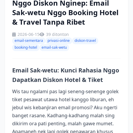
Nggo Diskon Nginep: Email
Sak-wetu Nggo Booking Hotel
& Travel Tanpa Ribet
2026-06-15
39 ditonton
email-sementara
privasi-online
diskon-travel
booking-hotel
email-sak-wetu
Email Sak-wetu: Kunci Rahasia Nggo
Dapatkan Diskon Hotel & Tiket
Wis tau ngalami pas lagi seneng-senenge golek
tiket pesawat utawa hotel kanggo liburan, eh
jebul wis kebanjiran email promosi? Aku ngerti
banget rasane. Kadhang-kadhang malah sing
dikirim ora pati penting, malah gawe mumet.
Apamaneh nek lagi golek penawaran khusus