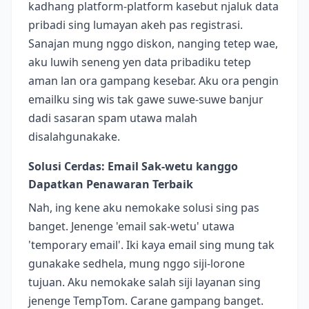
kadhang platform-platform kasebut njaluk data
pribadi sing lumayan akeh pas registrasi.
Sanajan mung nggo diskon, nanging tetep wae,
aku luwih seneng yen data pribadiku tetep
aman lan ora gampang kesebar. Aku ora pengin
emailku sing wis tak gawe suwe-suwe banjur
dadi sasaran spam utawa malah
disalahgunakake.
Solusi Cerdas: Email Sak-wetu kanggo
Dapatkan Penawaran Terbaik
Nah, ing kene aku nemokake solusi sing pas
banget. Jenenge 'email sak-wetu' utawa
'temporary email'. Iki kaya email sing mung tak
gunakake sedhela, mung nggo siji-lorone
tujuan. Aku nemokake salah siji layanan sing
jenenge TempTom. Carane gampang banget.