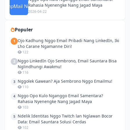
Rahasia Nyenengke Nang Jagad Maya
2026-04-22
Populer
Ojo Kadhung Nggo Email Pribadi Nang LinkedIn, Iki
1
Lho Carane Ngamanne Diri!
122
Nggo LinkedIn Ojo Sembrono, Email Sauntara Bisa
2
Nglindhungi Awakmu!
116
Nggolek Gawean? Aja Sembrono Nggo Emailmu!
3
110
Nggo Opo Kulo Nganggo Email Samentara?
4
Rahasia Nyenengke Nang Jagad Maya
103
Ndelik Identitas Nggo Twitch lan Nglawan Bocor
5
Data: Email Sauntara Solusi Cerdas
102