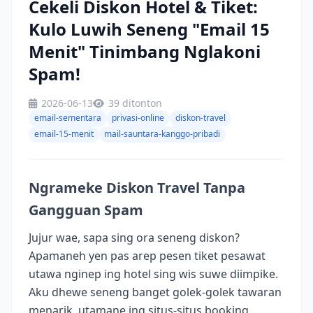
Cekeli Diskon Hotel & Tiket:
Kulo Luwih Seneng "Email 15
Menit" Tinimbang Nglakoni
Spam!
2026-06-13
39 ditonton
email-sementara
privasi-online
diskon-travel
email-15-menit
mail-sauntara-kanggo-pribadi
Ngrameke Diskon Travel Tanpa
Gangguan Spam
Jujur wae, sapa sing ora seneng diskon?
Apamaneh yen pas arep pesen tiket pesawat
utawa nginep ing hotel sing wis suwe diimpike.
Aku dhewe seneng banget golek-golek tawaran
menarik, utamane ing situs-situs booking