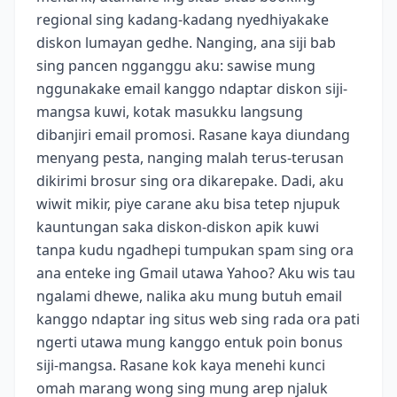
regional sing kadang-kadang nyedhiyakake
diskon lumayan gedhe. Nanging, ana siji bab
sing pancen ngganggu aku: sawise mung
nggunakake email kanggo ndaptar diskon siji-
mangsa kuwi, kotak masukku langsung
dibanjiri email promosi. Rasane kaya diundang
menyang pesta, nanging malah terus-terusan
dikirimi brosur sing ora dikarepake. Dadi, aku
wiwit mikir, piye carane aku bisa tetep njupuk
kauntungan saka diskon-diskon apik kuwi
tanpa kudu ngadhepi tumpukan spam sing ora
ana enteke ing Gmail utawa Yahoo? Aku wis tau
ngalami dhewe, nalika aku mung butuh email
kanggo ndaptar ing situs web sing rada ora pati
ngerti utawa mung kanggo entuk poin bonus
siji-mangsa. Rasane kok kaya menehi kunci
omah marang wong sing mung arep njaluk