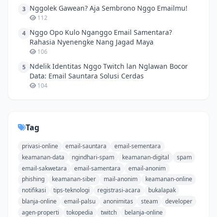
Nggolek Gawean? Aja Sembrono Nggo Emailmu!
3
112
Nggo Opo Kulo Nganggo Email Samentara?
4
Rahasia Nyenengke Nang Jagad Maya
106
Ndelik Identitas Nggo Twitch lan Nglawan Bocor
5
Data: Email Sauntara Solusi Cerdas
104
Tag
privasi-online
email-sauntara
email-sementara
keamanan-data
ngindhari-spam
keamanan-digital
spam
email-sakwetara
email-samentara
email-anonim
phishing
keamanan-siber
mail-anonim
keamanan-online
notifikasi
tips-teknologi
registrasi-acara
bukalapak
blanja-online
email-palsu
anonimitas
steam
developer
agen-properti
tokopedia
twitch
belanja-online