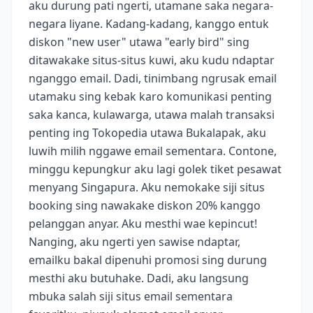
aku durung pati ngerti, utamane saka negara-
negara liyane. Kadang-kadang, kanggo entuk
diskon "new user" utawa "early bird" sing
ditawakake situs-situs kuwi, aku kudu ndaptar
nganggo email. Dadi, tinimbang ngrusak email
utamaku sing kebak karo komunikasi penting
saka kanca, kulawarga, utawa malah transaksi
penting ing Tokopedia utawa Bukalapak, aku
luwih milih nggawe email sementara. Contone,
minggu kepungkur aku lagi golek tiket pesawat
menyang Singapura. Aku nemokake siji situs
booking sing nawakake diskon 20% kanggo
pelanggan anyar. Aku mesthi wae kepincut!
Nanging, aku ngerti yen sawise ndaptar,
emailku bakal dipenuhi promosi sing durung
mesthi aku butuhake. Dadi, aku langsung
mbuka salah siji situs email sementara