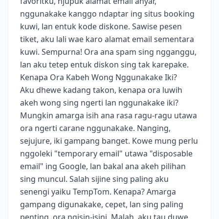
favoritku, njupuk alamat email anyar,
nggunakake kanggo ndaptar ing situs booking
kuwi, lan entuk kode diskone. Sawise pesen
tiket, aku lali wae karo alamat email sementara
kuwi. Sempurna! Ora ana spam sing ngganggu,
lan aku tetep entuk diskon sing tak karepake.
Kenapa Ora Kabeh Wong Nggunakake Iki?
Aku dhewe kadang takon, kenapa ora luwih
akeh wong sing ngerti lan nggunakake iki?
Mungkin amarga isih ana rasa ragu-ragu utawa
ora ngerti carane nggunakake. Nanging,
sejujure, iki gampang banget. Kowe mung perlu
nggoleki "temporary email" utawa "disposable
email" ing Google, lan bakal ana akeh pilihan
sing muncul. Salah sijine sing paling aku
senengi yaiku TempTom. Kenapa? Amarga
gampang digunakake, cepet, lan sing paling
penting, ora ngisin-isini. Malah, aku tau duwe