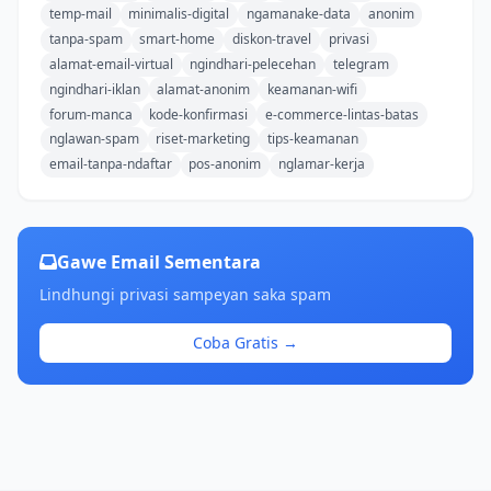
temp-mail
minimalis-digital
ngamanake-data
anonim
tanpa-spam
smart-home
diskon-travel
privasi
alamat-email-virtual
ngindhari-pelecehan
telegram
ngindhari-iklan
alamat-anonim
keamanan-wifi
forum-manca
kode-konfirmasi
e-commerce-lintas-batas
nglawan-spam
riset-marketing
tips-keamanan
email-tanpa-ndaftar
pos-anonim
nglamar-kerja
Gawe Email Sementara
Lindhungi privasi sampeyan saka spam
Coba Gratis →