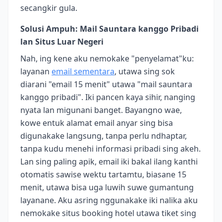
secangkir gula.
Solusi Ampuh: Mail Sauntara kanggo Pribadi
lan Situs Luar Negeri
Nah, ing kene aku nemokake "penyelamat"ku:
layanan
email sementara
, utawa sing sok
diarani "email 15 menit" utawa "mail sauntara
kanggo pribadi". Iki pancen kaya sihir, nanging
nyata lan migunani banget. Bayangno wae,
kowe entuk alamat email anyar sing bisa
digunakake langsung, tanpa perlu ndhaptar,
tanpa kudu menehi informasi pribadi sing akeh.
Lan sing paling apik, email iki bakal ilang kanthi
otomatis sawise wektu tartamtu, biasane 15
menit, utawa bisa uga luwih suwe gumantung
layanane. Aku asring nggunakake iki nalika aku
nemokake situs booking hotel utawa tiket sing