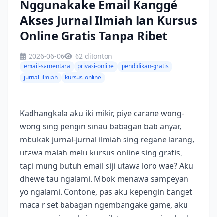
Nggunakake Email Kanggé
Akses Jurnal Ilmiah lan Kursus
Online Gratis Tanpa Ribet
2026-06-06
62 ditonton
email-samentara
privasi-online
pendidikan-gratis
jurnal-ilmiah
kursus-online
Kadhangkala aku iki mikir, piye carane wong-
wong sing pengin sinau babagan bab anyar,
mbukak jurnal-jurnal ilmiah sing regane larang,
utawa malah melu kursus online sing gratis,
tapi mung butuh email siji utawa loro wae? Aku
dhewe tau ngalami. Mbok menawa sampeyan
yo ngalami. Contone, pas aku kepengin banget
maca riset babagan ngembangake game, aku