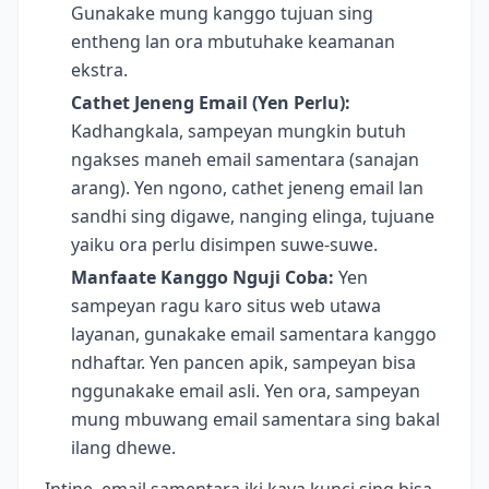
Gunakake mung kanggo tujuan sing
entheng lan ora mbutuhake keamanan
ekstra.
Cathet Jeneng Email (Yen Perlu):
Kadhangkala, sampeyan mungkin butuh
ngakses maneh email samentara (sanajan
arang). Yen ngono, cathet jeneng email lan
sandhi sing digawe, nanging elinga, tujuane
yaiku ora perlu disimpen suwe-suwe.
Manfaate Kanggo Nguji Coba:
Yen
sampeyan ragu karo situs web utawa
layanan, gunakake email samentara kanggo
ndhaftar. Yen pancen apik, sampeyan bisa
nggunakake email asli. Yen ora, sampeyan
mung mbuwang email samentara sing bakal
ilang dhewe.
Intine, email samentara iki kaya kunci sing bisa