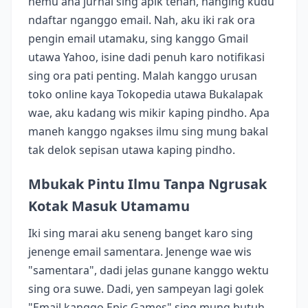
nemu ana jurnal sing apik tenan, nanging kudu
ndaftar nganggo email. Nah, aku iki rak ora
pengin email utamaku, sing kanggo Gmail
utawa Yahoo, isine dadi penuh karo notifikasi
sing ora pati penting. Malah kanggo urusan
toko online kaya Tokopedia utawa Bukalapak
wae, aku kadang wis mikir kaping pindho. Apa
maneh kanggo ngakses ilmu sing mung bakal
tak delok sepisan utawa kaping pindho.
Mbukak Pintu Ilmu Tanpa Ngrusak
Kotak Masuk Utamamu
Iki sing marai aku seneng banget karo sing
jenenge email samentara. Jenenge wae wis
"samentara", dadi jelas gunane kanggo wektu
sing ora suwe. Dadi, yen sampeyan lagi golek
"Email kanggo Epic Games" sing mung butuh