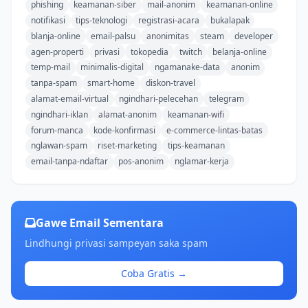
phishing
keamanan-siber
mail-anonim
keamanan-online
notifikasi
tips-teknologi
registrasi-acara
bukalapak
blanja-online
email-palsu
anonimitas
steam
developer
agen-properti
privasi
tokopedia
twitch
belanja-online
temp-mail
minimalis-digital
ngamanake-data
anonim
tanpa-spam
smart-home
diskon-travel
alamat-email-virtual
ngindhari-pelecehan
telegram
ngindhari-iklan
alamat-anonim
keamanan-wifi
forum-manca
kode-konfirmasi
e-commerce-lintas-batas
nglawan-spam
riset-marketing
tips-keamanan
email-tanpa-ndaftar
pos-anonim
nglamar-kerja
Gawe Email Sementara
Lindhungi privasi sampeyan saka spam
Coba Gratis →