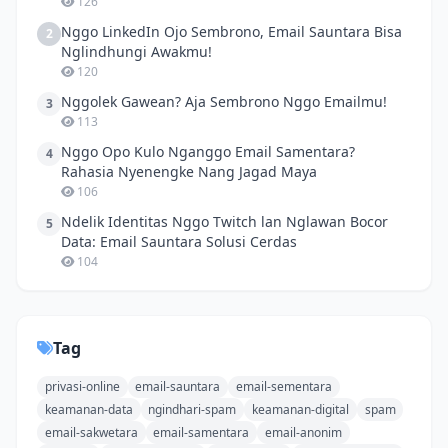
126
Nggo LinkedIn Ojo Sembrono, Email Sauntara Bisa
2
Nglindhungi Awakmu!
120
Nggolek Gawean? Aja Sembrono Nggo Emailmu!
3
113
Nggo Opo Kulo Nganggo Email Samentara?
4
Rahasia Nyenengke Nang Jagad Maya
106
Ndelik Identitas Nggo Twitch lan Nglawan Bocor
5
Data: Email Sauntara Solusi Cerdas
104
Tag
privasi-online
email-sauntara
email-sementara
keamanan-data
ngindhari-spam
keamanan-digital
spam
email-sakwetara
email-samentara
email-anonim