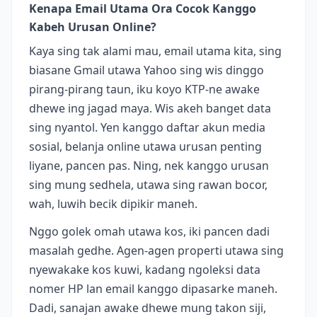
Kenapa Email Utama Ora Cocok Kanggo
Kabeh Urusan Online?
Kaya sing tak alami mau, email utama kita, sing
biasane Gmail utawa Yahoo sing wis dinggo
pirang-pirang taun, iku koyo KTP-ne awake
dhewe ing jagad maya. Wis akeh banget data
sing nyantol. Yen kanggo daftar akun media
sosial, belanja online utawa urusan penting
liyane, pancen pas. Ning, nek kanggo urusan
sing mung sedhela, utawa sing rawan bocor,
wah, luwih becik dipikir maneh.
Nggo golek omah utawa kos, iki pancen dadi
masalah gedhe. Agen-agen properti utawa sing
nyewakake kos kuwi, kadang ngoleksi data
nomer HP lan email kanggo dipasarke maneh.
Dadi, sanajan awake dhewe mung takon siji,