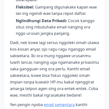
Fleksibel:
Gampang digunakake kapan wae
lan ing ngendi wae tanpa repot daftar.
Nglindhungi Data Pribadi:
Cocok kanggo
situs sing mbutuhake email nanging ora
nggo urusan jangka panjang.
Dadi, nek kowe lagi serius nggoleki omah utawa
kos-kosan anyar, ojo ragu-ragu nganggo email
sakwetara. Iki ora mung nggawe urusanmu
luwih lancar, nanging uga ngamanake privasimu
saka gangguan sing ora perlu. Kanthi email
sakwetara, kowe bisa fokus nggoleki omah
impian tanpa kuwatir HP-mu bakal njenggirat
amarga telpon agen sing ora entek-entek. Coba
wae, mesthi bakal ngrasakake bedane!
Yen pengin nyoba
email sementara
kanthi