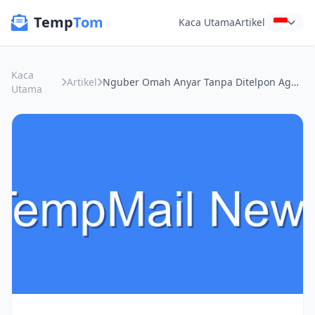
Temp
Tom
Kaca Utama
Artikel
Kaca
Artikel
Nguber Omah Anyar Tanpa Ditelpon Agen Terus-terusan: Rahasia Email Sakwetara
Utama