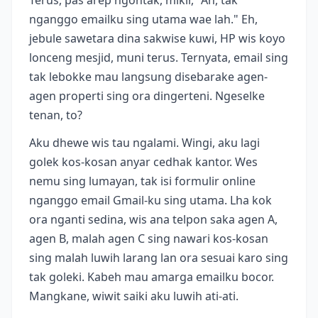
nganggo emailku sing utama wae lah." Eh,
jebule sawetara dina sakwise kuwi, HP wis koyo
lonceng mesjid, muni terus. Ternyata, email sing
tak lebokke mau langsung disebarake agen-
agen properti sing ora dingerteni. Ngeselke
tenan, to?
Aku dhewe wis tau ngalami. Wingi, aku lagi
golek kos-kosan anyar cedhak kantor. Wes
nemu sing lumayan, tak isi formulir online
nganggo email Gmail-ku sing utama. Lha kok
ora nganti sedina, wis ana telpon saka agen A,
agen B, malah agen C sing nawari kos-kosan
sing malah luwih larang lan ora sesuai karo sing
tak goleki. Kabeh mau amarga emailku bocor.
Mangkane, wiwit saiki aku luwih ati-ati.