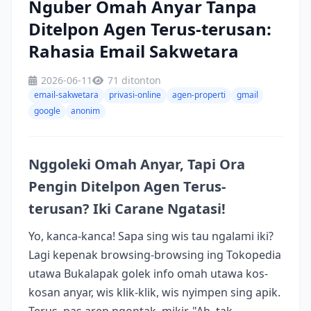
Nguber Omah Anyar Tanpa
Ditelpon Agen Terus-terusan:
Rahasia Email Sakwetara
2026-06-11
71 ditonton
email-sakwetara
privasi-online
agen-properti
gmail
google
anonim
Nggoleki Omah Anyar, Tapi Ora
Pengin Ditelpon Agen Terus-
terusan? Iki Carane Ngatasi!
Yo, kanca-kanca! Sapa sing wis tau ngalami iki?
Lagi kepenak browsing-browsing ing Tokopedia
utawa Bukalapak golek info omah utawa kos-
kosan anyar, wis klik-klik, wis nyimpen sing apik.
Terus, pas arep ngontak, mikir, "Ah, tak