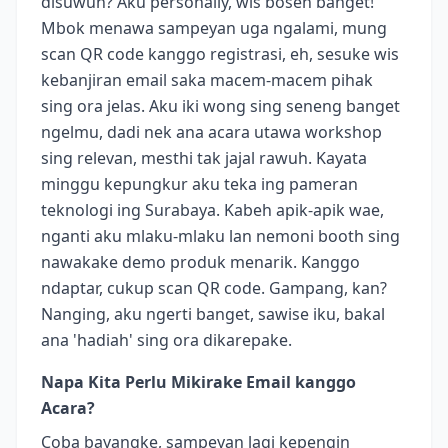
disuwun? Aku personally, wis bosen banget!
Mbok menawa sampeyan uga ngalami, mung
scan QR code kanggo registrasi, eh, sesuke wis
kebanjiran email saka macem-macem pihak
sing ora jelas. Aku iki wong sing seneng banget
ngelmu, dadi nek ana acara utawa workshop
sing relevan, mesthi tak jajal rawuh. Kayata
minggu kepungkur aku teka ing pameran
teknologi ing Surabaya. Kabeh apik-apik wae,
nganti aku mlaku-mlaku lan nemoni booth sing
nawakake demo produk menarik. Kanggo
ndaptar, cukup scan QR code. Gampang, kan?
Nanging, aku ngerti banget, sawise iku, bakal
ana 'hadiah' sing ora dikarepake.
Napa Kita Perlu Mikirake Email kanggo
Acara?
Coba bayangke, sampeyan lagi kepengin