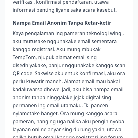
verifikasi, konfirmasi pendaftaran, utawa
informasi penting liyane saka acara kasebut.
Nampa Email Anonim Tanpa Ketar-ketir
Kaya pengalaman ing pameran teknologi wingi,
aku mutusake nggunakake email sementara
kanggo registrasi. Aku mung mbukak
TempTom, njupuk alamat email sing
disedhiyakake, banjur nggunakake kanggo scan
QR code. Sakwise aku entuk konfirmasi, aku ora
perlu kuwatir maneh. Alamat email mau bakal
kadaluwarsa dhewe. Jadi, aku bisa nampa email
anonim tanpa ninggalake jejak digital sing
permanen ing email utamaku. Iki pancen
nylametake banget. Ora mung kanggo acara
pameran, nanging uga nalika aku pengin nyoba
layanan online anyar sing durung yakin, utawa
nalika butuh email kanggo registrasi ing forum