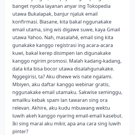
banget nyoba layanan anyar ing Tokopedia
utawa Bukalapak, banjur njaluk email
konfirmasi. Biasane, kita bakal nggunakake
email utama, sing wis digawe suwe, kaya Gmail
utawa Yahoo. Nah, masalahé, email sing kita
gunakake kanggo registrasi ing acara-acara
kuwi, bakal kerep disimpen lan digunakake
kanggo ngirim promosi. Malah kadang-kadang,
data kita bisa bocor utawa disalahgunakake.
Nggegirisi, ta? Aku dhewe wis nate ngalami.
Mbiyen, aku daftar kanggo webinar gratis,
nggunakake email utamaku. Sakwise seminggu,
emailku kebak spam lan tawaran sing ora
relevan. Akhire, aku kudu mbuwang wektu
luwih akeh kanggo nyaring email-email kasebut.
Iki sing marai aku mikir, apa ana cara sing luwih
pinter?