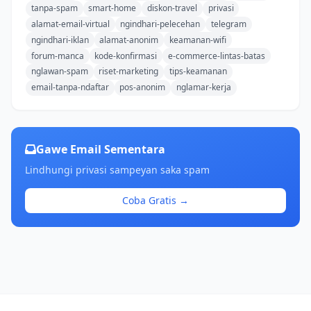
tanpa-spam
smart-home
diskon-travel
privasi
alamat-email-virtual
ngindhari-pelecehan
telegram
ngindhari-iklan
alamat-anonim
keamanan-wifi
forum-manca
kode-konfirmasi
e-commerce-lintas-batas
nglawan-spam
riset-marketing
tips-keamanan
email-tanpa-ndaftar
pos-anonim
nglamar-kerja
Gawe Email Sementara
Lindhungi privasi sampeyan saka spam
Coba Gratis →