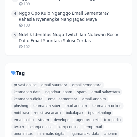
109
Nggo Opo Kulo Nganggo Email Samentara?
4
Rahasia Nyenengke Nang Jagad Maya
103
Ndelik Identitas Nggo Twitch lan Nglawan Bocor
5
Data: Email Sauntara Solusi Cerdas
102
Tag
privasi-online
email-sauntara
email-sementara
keamanan-data
ngindhari-spam
spam
email-sakwetara
keamanan-digital
email-samentara
email-anonim
phishing
keamanan-siber
mail-anonim
keamanan-online
notifikasi
registrasi-acara
bukalapak
tips-teknologi
email-palsu
steam
developer
agen-properti
tokopedia
twitch
belanja-online
blanja-online
temp-mail
anonimitas
minimalis-digital
ngamanake-data
anonim