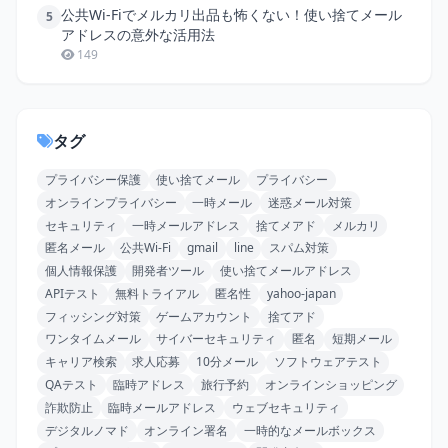
公共Wi-Fiでメルカリ出品も怖くない！使い捨てメール
5
アドレスの意外な活用法
149
タグ
プライバシー保護
使い捨てメール
プライバシー
オンラインプライバシー
一時メール
迷惑メール対策
セキュリティ
一時メールアドレス
捨てメアド
メルカリ
匿名メール
公共Wi-Fi
gmail
line
スパム対策
個人情報保護
開発者ツール
使い捨てメールアドレス
APIテスト
無料トライアル
匿名性
yahoo-japan
フィッシング対策
ゲームアカウント
捨てアド
ワンタイムメール
サイバーセキュリティ
匿名
短期メール
キャリア検索
求人応募
10分メール
ソフトウェアテスト
QAテスト
臨時アドレス
旅行予約
オンラインショッピング
詐欺防止
臨時メールアドレス
ウェブセキュリティ
デジタルノマド
オンライン署名
一時的なメールボックス