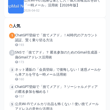
公共Wi-Fiの危険な落とし穴！個人情報流出を防ぐ
「一時メール」活用術【2026年版】
2026-04-02
人気
ChatGPT登録で「捨てメアド」！AI時代のアカウント
1
認証、賢く乗り切る方法
193
SNSで「捨てアド」？ 匿名参加のためのGmail生成器・
2
偽Gmailアドレス活用術
173
ネット通販の「会員登録」で後悔しない！迷惑メールか
3
ら本アカを守る一時メール活用術
160
ChatGPT登録で「捨てメアド」？ソーシャルメディア
4
の匿名参加を極める！
157
公共Wi-Fiでメルカリ出品も怖くない！使い捨てメール
5
アドレスの意外な活用法