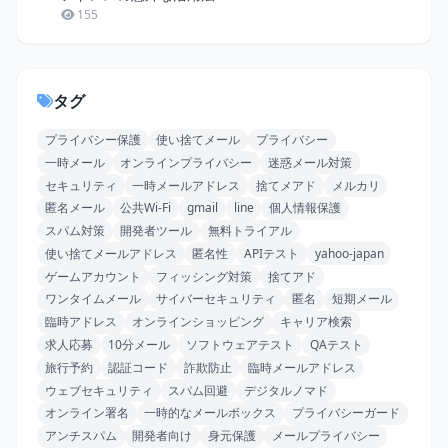
155
タグ
プライバシー保護
使い捨てメール
プライバシー
一時メール
オンラインプライバシー
迷惑メール対策
セキュリティ
一時メールアドレス
捨てメアド
メルカリ
匿名メール
公共Wi-Fi
gmail
line
個人情報保護
スパム対策
開発者ツール
無料トライアル
使い捨てメールアドレス
匿名性
APIテスト
yahoo-japan
ゲームアカウント
フィッシング対策
捨てアド
ワンタイムメール
サイバーセキュリティ
匿名
短期メール
臨時アドレス
オンラインショッピング
キャリア検索
求人応募
10分メール
ソフトウェアテスト
QAテスト
旅行予約
認証コード
詐欺防止
臨時メールアドレス
ウェブセキュリティ
スパム回避
デジタルノマド
オンライン署名
一時的なメールボックス
プライバシーガード
アンチスパム
開発者向け
身元保護
メールプライバシー