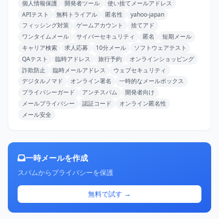
個人情報保護
開発者ツール
使い捨てメールアドレス
APIテスト
無料トライアル
匿名性
yahoo-japan
フィッシング対策
ゲームアカウント
捨てアド
ワンタイムメール
サイバーセキュリティ
匿名
短期メール
キャリア検索
求人応募
10分メール
ソフトウェアテスト
QAテスト
臨時アドレス
旅行予約
オンラインショッピング
詐欺防止
臨時メールアドレス
ウェブセキュリティ
デジタルノマド
オンライン署名
一時的なメールボックス
プライバシーガード
アンチスパム
開発者向け
メールプライバシー
認証コード
オンライン匿名性
メール安全
一時メールを作成
スパムからプライバシーを保護
無料で試す →