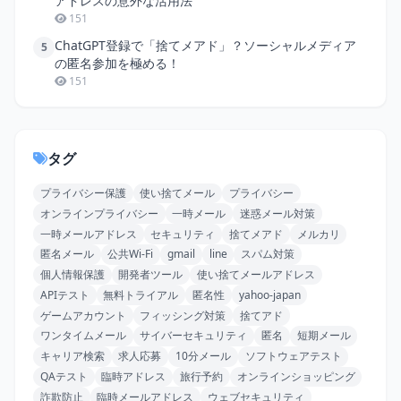
アドレスの意外な活用法
151
ChatGPT登録で「捨てメアド」？ソーシャルメディア
5
の匿名参加を極める！
151
タグ
プライバシー保護
使い捨てメール
プライバシー
オンラインプライバシー
一時メール
迷惑メール対策
一時メールアドレス
セキュリティ
捨てメアド
メルカリ
匿名メール
公共Wi-Fi
gmail
line
スパム対策
個人情報保護
開発者ツール
使い捨てメールアドレス
APIテスト
無料トライアル
匿名性
yahoo-japan
ゲームアカウント
フィッシング対策
捨てアド
ワンタイムメール
サイバーセキュリティ
匿名
短期メール
キャリア検索
求人応募
10分メール
ソフトウェアテスト
QAテスト
臨時アドレス
旅行予約
オンラインショッピング
詐欺防止
臨時メールアドレス
ウェブセキュリティ