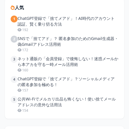
人気
ChatGPT登録で「捨てメアド」！AI時代のアカウント
1
認証、賢く乗り切る方法
192
SNSで「捨てアド」？ 匿名参加のためのGmail生成器・
2
偽Gmailアドレス活用術
172
ネット通販の「会員登録」で後悔しない！迷惑メールか
3
ら本アカを守る一時メール活用術
160
ChatGPT登録で「捨てメアド」？ソーシャルメディア
4
の匿名参加を極める！
157
公共Wi-Fiでメルカリ出品も怖くない！使い捨てメール
5
アドレスの意外な活用法
154