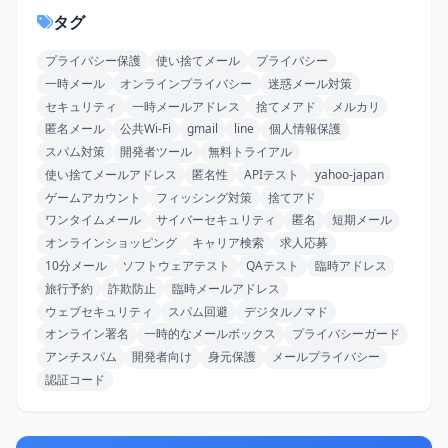
タグ
プライバシー保護
使い捨てメール
プライバシー
一時メール
オンラインプライバシー
迷惑メール対策
セキュリティ
一時メールアドレス
捨てメアド
メルカリ
匿名メール
公共Wi-Fi
gmail
line
個人情報保護
スパム対策
開発者ツール
無料トライアル
使い捨てメールアドレス
匿名性
APIテスト
yahoo-japan
ゲームアカウント
フィッシング対策
捨てアド
ワンタイムメール
サイバーセキュリティ
匿名
短期メール
オンラインショッピング
キャリア検索
求人応募
10分メール
ソフトウェアテスト
QAテスト
臨時アドレス
旅行予約
詐欺防止
臨時メールアドレス
ウェブセキュリティ
スパム回避
デジタルノマド
オンライン署名
一時的なメールボックス
プライバシーガード
アンチスパム
開発者向け
身元保護
メールプライバシー
認証コード