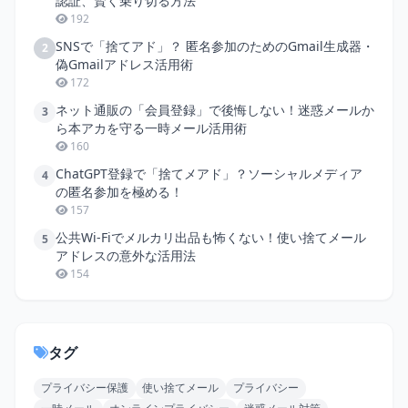
認証、賢く乗り切る方法
192
SNSで「捨てアド」？ 匿名参加のためのGmail生成器・
2
偽Gmailアドレス活用術
172
ネット通販の「会員登録」で後悔しない！迷惑メールか
3
ら本アカを守る一時メール活用術
160
ChatGPT登録で「捨てメアド」？ソーシャルメディア
4
の匿名参加を極める！
157
公共Wi-Fiでメルカリ出品も怖くない！使い捨てメール
5
アドレスの意外な活用法
154
タグ
プライバシー保護
使い捨てメール
プライバシー