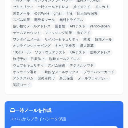
一時メール
オンラインプライバシー
迷惑メール対策
セキュリティ
一時メールアドレス
捨てメアド
メルカリ
匿名メール
公共Wi-Fi
gmail
line
個人情報保護
スパム対策
開発者ツール
無料トライアル
使い捨てメールアドレス
匿名性
APIテスト
yahoo-japan
ゲームアカウント
フィッシング対策
捨てアド
ワンタイムメール
サイバーセキュリティ
匿名
短期メール
オンラインショッピング
キャリア検索
求人応募
10分メール
ソフトウェアテスト
QAテスト
臨時アドレス
旅行予約
詐欺防止
臨時メールアドレス
ウェブセキュリティ
スパム回避
デジタルノマド
オンライン署名
一時的なメールボックス
プライバシーガード
アンチスパム
開発者向け
身元保護
メールプライバシー
認証コード
一時メールを作成
スパムからプライバシーを保護