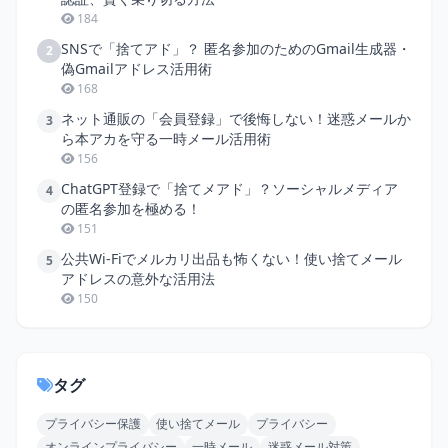
184
SNSで「捨てアド」？ 匿名参加のためのGmail生成器・
2
偽Gmailアドレス活用術
168
ネット通販の「会員登録」で後悔しない！迷惑メールか
3
ら本アカを守る一時メール活用術
156
ChatGPT登録で「捨てメアド」？ソーシャルメディア
4
の匿名参加を極める！
151
公共Wi-Fiでメルカリ出品も怖くない！使い捨てメール
5
アドレスの意外な活用法
150
タグ
プライバシー保護
使い捨てメール
プライバシー
オンラインプライバシー
一時メール
迷惑メール対策