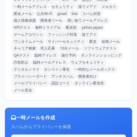
一時メールアドレス
セキュリティ
捨てメアド
メルカリ
匿名メール
公共Wi-Fi
gmail
line
スパム対策
個人情報保護
開発者ツール
使い捨てメールアドレス
APIテスト
無料トライアル
匿名性
yahoo-japan
ゲームアカウント
フィッシング対策
捨てアド
ワンタイムメール
サイバーセキュリティ
匿名
短期メール
キャリア検索
求人応募
10分メール
ソフトウェアテスト
QAテスト
臨時アドレス
旅行予約
オンラインショッピング
詐欺防止
臨時メールアドレス
ウェブセキュリティ
デジタルノマド
オンライン署名
一時的なメールボックス
プライバシーガード
アンチスパム
開発者向け
メールプライバシー
認証コード
オンライン匿名性
メール安全
一時メールを作成
スパムからプライバシーを保護