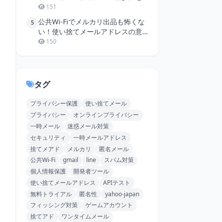
極める！
151
公共Wi-Fiでメルカリ出品も怖くな
5
い！使い捨てメールアドレスの意
外な活用法
150
タグ
プライバシー保護
使い捨てメール
プライバシー
オンラインプライバシー
一時メール
迷惑メール対策
セキュリティ
一時メールアドレス
捨てメアド
メルカリ
匿名メール
公共Wi-Fi
gmail
line
スパム対策
個人情報保護
開発者ツール
使い捨てメールアドレス
APIテスト
無料トライアル
匿名性
yahoo-japan
フィッシング対策
ゲームアカウント
捨てアド
ワンタイムメール