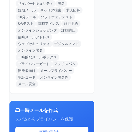
サイバーセキュリティ
匿名
短期メール
キャリア検索
求人応募
10分メール
ソフトウェアテスト
QAテスト
臨時アドレス
旅行予約
オンラインショッピング
詐欺防止
臨時メールアドレス
ウェブセキュリティ
デジタルノマド
オンライン署名
一時的なメールボックス
プライバシーガード
アンチスパム
開発者向け
メールプライバシー
認証コード
オンライン匿名性
メール安全
一時メールを作成
スパムからプライバシーを保護
無料で試す →