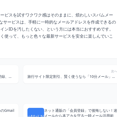
サービスを試すワクワク感はそのままに、煩わしいスパムメー
ようなサービスは、手軽に一時的なメールアドレスを作成できるの
インIDを汚したくない、という方には本当におすすめです。
賢く使って、もっと色々な最新サービスを安全に楽しんでいこ
次
旅先でお得を掴む！捨てアドで賢くクイック登録、デジタルプライバシーも守る裏技
旅行サイト限定割引、賢く使うなら「10分メール」で臨時インボックス！ 匿名でスパム対策も万全
Gmail
ネット通販の「会員登録」で後悔しない！
メールから本アカを守る一時メール活用術