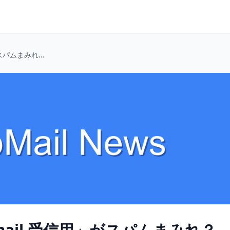
ベータテストで「Gmail 受信用」がスパムまみれ？ ゴミ箱メール活用術！
ail 受信用」がスパムまみれ？