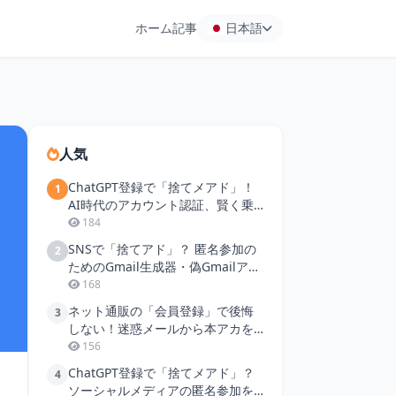
ホーム
記事
日本語
人気
ChatGPT登録で「捨てメアド」！
1
AI時代のアカウント認証、賢く乗
り切る方法
184
SNSで「捨てアド」？ 匿名参加の
2
ためのGmail生成器・偽Gmailアド
レス活用術
168
ネット通販の「会員登録」で後悔
3
しない！迷惑メールから本アカを
守る一時メール活用術
156
ChatGPT登録で「捨てメアド」？
4
ソーシャルメディアの匿名参加を