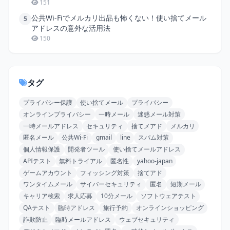
151
公共Wi-Fiでメルカリ出品も怖くない！使い捨てメール
5
アドレスの意外な活用法
150
タグ
プライバシー保護
使い捨てメール
プライバシー
オンラインプライバシー
一時メール
迷惑メール対策
一時メールアドレス
セキュリティ
捨てメアド
メルカリ
匿名メール
公共Wi-Fi
gmail
line
スパム対策
個人情報保護
開発者ツール
使い捨てメールアドレス
APIテスト
無料トライアル
匿名性
yahoo-japan
ゲームアカウント
フィッシング対策
捨てアド
ワンタイムメール
サイバーセキュリティ
匿名
短期メール
キャリア検索
求人応募
10分メール
ソフトウェアテスト
QAテスト
臨時アドレス
旅行予約
オンラインショッピング
詐欺防止
臨時メールアドレス
ウェブセキュリティ