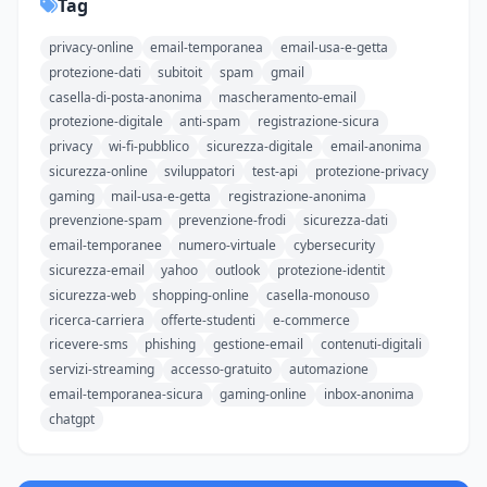
Tag
privacy-online
email-temporanea
email-usa-e-getta
protezione-dati
subitoit
spam
gmail
casella-di-posta-anonima
mascheramento-email
protezione-digitale
anti-spam
registrazione-sicura
privacy
wi-fi-pubblico
sicurezza-digitale
email-anonima
sicurezza-online
sviluppatori
test-api
protezione-privacy
gaming
mail-usa-e-getta
registrazione-anonima
prevenzione-spam
prevenzione-frodi
sicurezza-dati
email-temporanee
numero-virtuale
cybersecurity
sicurezza-email
yahoo
outlook
protezione-identit
sicurezza-web
shopping-online
casella-monouso
ricerca-carriera
offerte-studenti
e-commerce
ricevere-sms
phishing
gestione-email
contenuti-digitali
servizi-streaming
accesso-gratuito
automazione
email-temporanea-sicura
gaming-online
inbox-anonima
chatgpt