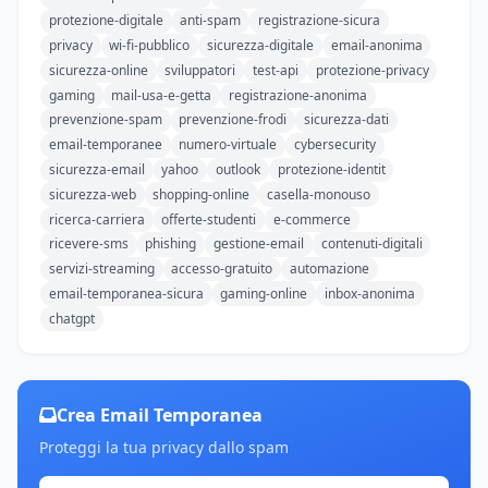
protezione-digitale
anti-spam
registrazione-sicura
privacy
wi-fi-pubblico
sicurezza-digitale
email-anonima
sicurezza-online
sviluppatori
test-api
protezione-privacy
gaming
mail-usa-e-getta
registrazione-anonima
prevenzione-spam
prevenzione-frodi
sicurezza-dati
email-temporanee
numero-virtuale
cybersecurity
sicurezza-email
yahoo
outlook
protezione-identit
sicurezza-web
shopping-online
casella-monouso
ricerca-carriera
offerte-studenti
e-commerce
ricevere-sms
phishing
gestione-email
contenuti-digitali
servizi-streaming
accesso-gratuito
automazione
email-temporanea-sicura
gaming-online
inbox-anonima
chatgpt
Crea Email Temporanea
Proteggi la tua privacy dallo spam