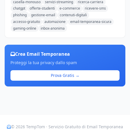
casella-monouso
servizi-streaming
ricerca-carriera
chatgpt
offerte-studenti
e-commerce
ricevere-sms
phishing
gestione-email
contenuti-digitali
accesso-gratuito
automazione
email-temporanea-sicura
gaming-online
inbox-anonima
Crea Email Temporanea
Proteggi la tua privacy dallo spam
Prova Gratis →
© 2026 TempTom · Servizio Gratuito di Email Temporanea