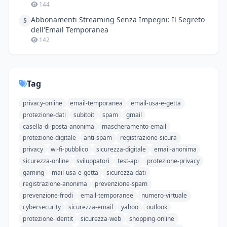
144
Abbonamenti Streaming Senza Impegni: Il Segreto
5
dell'Email Temporanea
142
Tag
privacy-online
email-temporanea
email-usa-e-getta
protezione-dati
subitoit
spam
gmail
casella-di-posta-anonima
mascheramento-email
protezione-digitale
anti-spam
registrazione-sicura
privacy
wi-fi-pubblico
sicurezza-digitale
email-anonima
sicurezza-online
sviluppatori
test-api
protezione-privacy
gaming
mail-usa-e-getta
sicurezza-dati
registrazione-anonima
prevenzione-spam
prevenzione-frodi
email-temporanee
numero-virtuale
cybersecurity
sicurezza-email
yahoo
outlook
protezione-identit
sicurezza-web
shopping-online