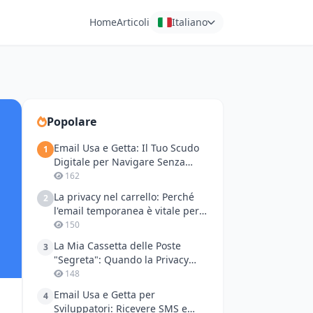
Home
Articoli
Italiano
Popolare
Email Usa e Getta: Il Tuo Scudo
1
Digitale per Navigare Senza
Tracce
162
La privacy nel carrello: Perché
2
l'email temporanea è vitale per
lo shopping transfrontaliero
150
La Mia Cassetta delle Poste
3
"Segreta": Quando la Privacy
Online Diventa un Gioco da
148
Ragazzi
Email Usa e Getta per
4
Sviluppatori: Ricevere SMS e