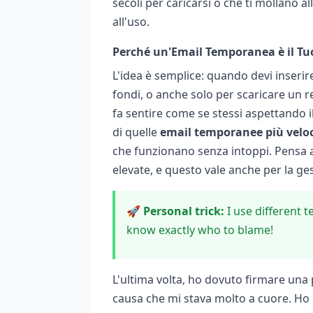
secoli per caricarsi o che ti mollano al
all'uso.
Perché un'Email Temporanea è il Tuo 
L'idea è semplice: quando devi inserir
fondi, o anche solo per scaricare un r
fa sentire come se stessi aspettando i
di quelle
email temporanee più veloc
che funzionano senza intoppi. Pensa 
elevate, e questo vale anche per la ges
🚀 Personal trick:
I use different t
know exactly who to blame!
L'ultima volta, ho dovuto firmare una
causa che mi stava molto a cuore. Ho u