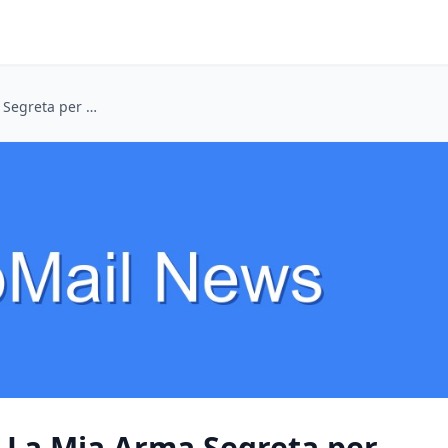
Email Temporanea: La Mia Arma Segreta per Petizioni Online (e Addio Spam!)
 La Mia Arma Segreta per