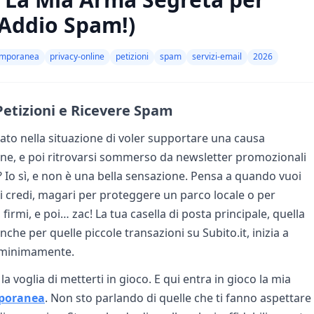
 Addio Spam!)
emporanea
privacy-online
petizioni
spam
servizi-email
2026
Petizioni e Ricevere Spam
vato nella situazione di voler supportare una causa
ine, e poi ritrovarsi sommerso da newsletter promozionali
? Io sì, e non è una bella sensazione. Pensa a quando vuoi
ui credi, magari per proteggere un parco locale o per
firmi, e poi… zac! La tua casella di posta principale, quella
che per quelle piccole transazioni su Subito.it, inizia a
a minimamente.
la voglia di metterti in gioco. E qui entra in gioco la mia
poranea
. Non sto parlando di quelle che ti fanno aspettare