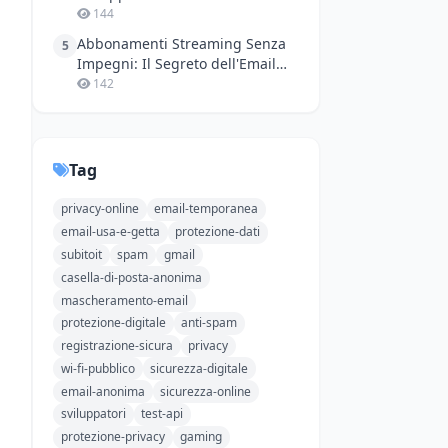
Numeri Virtuali Senza Stress
144
Abbonamenti Streaming Senza
5
Impegni: Il Segreto dell'Email
Temporanea
142
Tag
privacy-online
email-temporanea
email-usa-e-getta
protezione-dati
subitoit
spam
gmail
casella-di-posta-anonima
mascheramento-email
protezione-digitale
anti-spam
registrazione-sicura
privacy
wi-fi-pubblico
sicurezza-digitale
email-anonima
sicurezza-online
sviluppatori
test-api
protezione-privacy
gaming