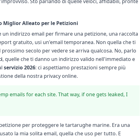
l'improvviso. Sto parlando di quelle veloci, affidabili, pronte
Miglior Alleato per le Petizioni
e un indirizzo email per firmare una petizione, una raccolta
eport gratuito, usi un'email temporanea. Non quella che ti
l prossimo secolo per vedere se arriva qualcosa. No, parlo
i
, quelle che ti danno un indirizzo valido nell'immediato e
al
servizio 2026
: ci aspettiamo prestazioni sempre più
tione della nostra privacy online.
emp emails for each site. That way, if one gets leaked, I
 petizione per proteggere le tartarughe marine. Era una
sato la mia solita email, quella che uso per tutto. E