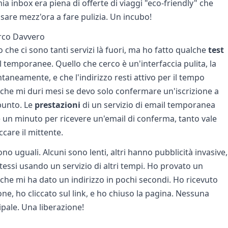
a inbox era piena di offerte di viaggi "eco-friendly" che
are mezz'ora a fare pulizia. Un incubo!
erco Davvero
che ci sono tanti servizi là fuori, ma ho fatto qualche
test
l temporanee. Quello che cerco è un'interfaccia pulita, la
antaneamente, e che l'indirizzo resti attivo per il tempo
 che mi duri mesi se devo solo confermare un'iscrizione a
 punto. Le
prestazioni
di un servizio di email temporanea
un minuto per ricevere un'email di conferma, tanto vale
ccare il mittente.
sono uguali. Alcuni sono lenti, altri hanno pubblicità invasive,
stessi usando un servizio di altri tempi. Ho provato un
 che mi ha dato un indirizzo in pochi secondi. Ho ricevuto
one, ho cliccato sul link, e ho chiuso la pagina. Nessuna
ipale. Una liberazione!