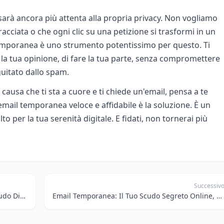
 sarà ancora più attenta alla propria privacy. Non vogliamo
acciata o che ogni clic su una petizione si trasformi in un
temporanea è uno strumento potentissimo per questo. Ti
 la tua opinione, di fare la tua parte, senza compromettere
guitato dallo spam.
causa che ti sta a cuore e ti chiede un'email, pensa a te
'email temporanea veloce e affidabile è la soluzione. È un
o per la tua serenità digitale. E fidati, non tornerai più
Successiv
Email Temporanea Crittografata: La Tua Scudo Digitale contro il Tracciamento AI
Email Temporanea: Il Tuo Scudo Segreto Online, Specialmente in Viaggio!