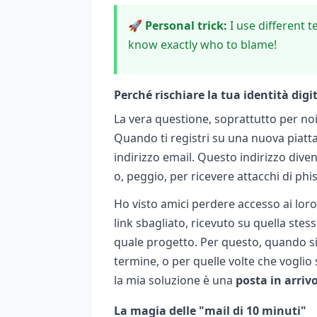
🚀 Personal trick:
I use different t
know exactly who to blame!
Perché rischiare la tua identità dig
La vera questione, soprattutto per no
Quando ti registri su una nuova piatt
indirizzo email. Questo indirizzo dive
o, peggio, per ricevere attacchi di phi
Ho visto amici perdere accesso ai loro
link sbagliato, ricevuto su quella stes
quale progetto. Per questo, quando si 
termine, o per quelle volte che voglio
la mia soluzione è una
posta in arri
La magia delle "mail di 10 minuti"