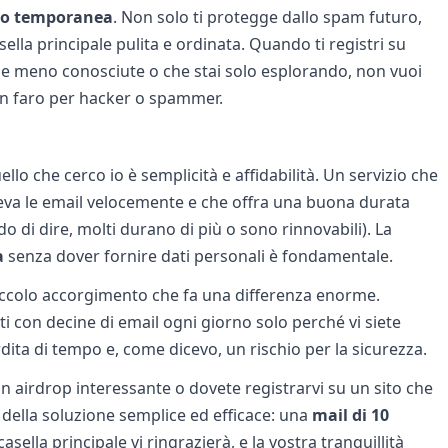
ivo temporanea
. Non solo ti protegge dallo spam futuro,
ella principale pulita e ordinata. Quando ti registri su
e meno conosciute o che stai solo esplorando, non vuoi
i un faro per hacker o spammer.
ello che cerco io è semplicità e affidabilità. Un servizio che
riceva le email velocemente e che offra una buona durata
 di dire, molti durano di più o sono rinnovabili). La
a
senza dover fornire dati personali è fondamentale.
piccolo accorgimento che fa una differenza enorme.
ati con decine di email ogni giorno solo perché vi siete
erdita di tempo e, come dicevo, un rischio per la sicurezza.
n airdrop interessante o dovete registrarvi su un sito che
i della soluzione semplice ed efficace: una
mail di 10
asella principale vi ringrazierà, e la vostra tranquillità