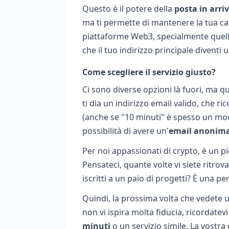
Questo è il potere della
posta in arr
ma ti permette di mantenere la tua cas
piattaforme Web3, specialmente quell
che il tuo indirizzo principale divent
Come scegliere il servizio giusto?
Ci sono diverse opzioni là fuori, ma qu
ti dia un indirizzo email valido, che 
(anche se "10 minuti" è spesso un modo
possibilità di avere un'
email anonim
Per noi appassionati di crypto, è un 
Pensateci, quante volte vi siete ritrov
iscritti a un paio di progetti? È una p
Quindi, la prossima volta che vedete u
non vi ispira molta fiducia, ricordatev
minuti
o un servizio simile. La vostra c