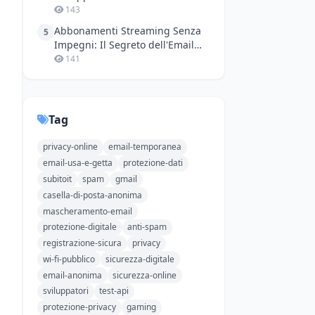
Numeri Virtuali Senza Stress
143
Abbonamenti Streaming Senza
5
Impegni: Il Segreto dell'Email
Temporanea
141
Tag
privacy-online
email-temporanea
email-usa-e-getta
protezione-dati
subitoit
spam
gmail
casella-di-posta-anonima
mascheramento-email
protezione-digitale
anti-spam
registrazione-sicura
privacy
wi-fi-pubblico
sicurezza-digitale
email-anonima
sicurezza-online
sviluppatori
test-api
protezione-privacy
gaming