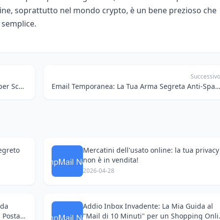
nline, soprattutto nel mondo crypto, è un bene prezioso che
 semplice.
Successiv
Email Temporanea: La Tua Chiave Segreta per Sconti Studenti e Wi-Fi Pubblico Senza Stress
Email Temporanea: La Tua Arma Segreta Anti-Spam e per Sconti da S
Segreto
Mercatini dell'usato online: la tua privacy
non è in vendita!
2026-04-28
 da
Addio Inbox Invadente: La Mia Guida al
 Posta
"Mail di 10 Minuti" per un Shopping Onl