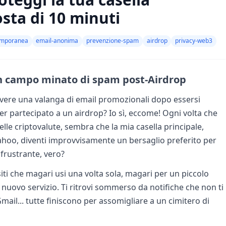
osta di 10 minuti
emporanea
email-anonima
prevenzione-spam
airdrop
privacy-web3
un campo minato di spam post-Airdrop
evere una valanga di email promozionali dopo essersi
er partecipato a un airdrop? Io sì, eccome! Ogni volta che
lle criptovalute, sembra che la mia casella principale,
Yahoo, diventi improvvisamente un bersaglio preferito per
 frustrante, vero?
siti che magari usi una volta sola, magari per un piccolo
 nuovo servizio. Ti ritrovi sommerso da notifiche che non ti
il... tutte finiscono per assomigliare a un cimitero di