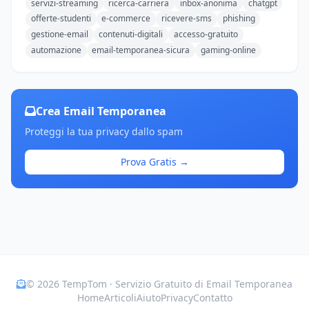
servizi-streaming
ricerca-carriera
inbox-anonima
chatgpt
offerte-studenti
e-commerce
ricevere-sms
phishing
gestione-email
contenuti-digitali
accesso-gratuito
automazione
email-temporanea-sicura
gaming-online
Crea Email Temporanea
Proteggi la tua privacy dallo spam
Prova Gratis →
© 2026 TempTom · Servizio Gratuito di Email Temporanea
Home
Articoli
Aiuto
Privacy
Contatto