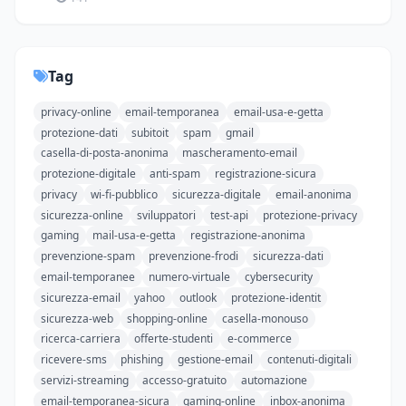
Tag
privacy-online
email-temporanea
email-usa-e-getta
protezione-dati
subitoit
spam
gmail
casella-di-posta-anonima
mascheramento-email
protezione-digitale
anti-spam
registrazione-sicura
privacy
wi-fi-pubblico
sicurezza-digitale
email-anonima
sicurezza-online
sviluppatori
test-api
protezione-privacy
gaming
mail-usa-e-getta
registrazione-anonima
prevenzione-spam
prevenzione-frodi
sicurezza-dati
email-temporanee
numero-virtuale
cybersecurity
sicurezza-email
yahoo
outlook
protezione-identit
sicurezza-web
shopping-online
casella-monouso
ricerca-carriera
offerte-studenti
e-commerce
ricevere-sms
phishing
gestione-email
contenuti-digitali
servizi-streaming
accesso-gratuito
automazione
email-temporanea-sicura
gaming-online
inbox-anonima