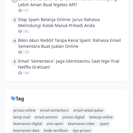
Lebih Aman Buat Ngetes API?
191
Stop Spam Belanja Online: Jurus Rahasia
3
Melindungi Kotak Masuk Pribadi Anda
182
Bikin Akun Reddit Tanpa Kena Spam: Rahasia Email
4
Sementara Buat Jualan Online
158
Email 'Sementara': Jaga Identitasmu Saat Nge-Trial
5
Netflix Gratisan!
144
Tag
privasi-online
email-sementara
email-sekali-pakai
temp-mail
email-anonim
privasi-digital
belanja-online
keamanan-digital
anti-spam
keamanan-siber
spam
keamanan-data
kode-verifikasi
tips-privasi