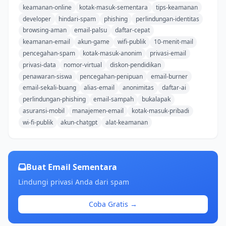
keamanan-online
kotak-masuk-sementara
tips-keamanan
developer
hindari-spam
phishing
perlindungan-identitas
browsing-aman
email-palsu
daftar-cepat
keamanan-email
akun-game
wifi-publik
10-menit-mail
pencegahan-spam
kotak-masuk-anonim
privasi-email
privasi-data
nomor-virtual
diskon-pendidikan
penawaran-siswa
pencegahan-penipuan
email-burner
email-sekali-buang
alias-email
anonimitas
daftar-ai
perlindungan-phishing
email-sampah
bukalapak
asuransi-mobil
manajemen-email
kotak-masuk-pribadi
wi-fi-publik
akun-chatgpt
alat-keamanan
Buat Email Sementara
Lindungi privasi Anda dari spam
Coba Gratis →