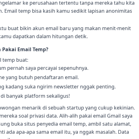
gelamar ke perusahaan tertentu tanpa mereka tahu kita
n. Email temp bisa kasih kamu sedikit lapisan anonimitas
u buat bikin akun email baru yang makan menit-menit
 kamu dapatkan dalam hitungan detik.
 Pakai Email Temp?
l temp buat:
lum pernah saya percayai sepenuhnya.
ne yang butuh pendaftaran email.
g kadang suka ngirim newsletter nggak penting.
 di banyak platform sekaligus!
 lowongan menarik di sebuah startup yang cukup kekinian.
ereka soal privasi data. Alih-alih pakai email Gmail saya
sung buka situs penyedia email temp, ambil satu alamat,
anti ada apa-apa sama email itu, ya nggak masalah. Data