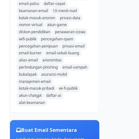
email-palsu
daftar-cepat
keamanan-email
10-menit-mail
kotak-masuk-anonim
privasi-data
nomor-virtual
akun-game
diskon-pendidikan
penawaran-siswa
wifi-publik
pencegahan-spam
pencegahan-penipuan
privasi-email
email-burner
email-sekali-buang
alias-email
anonimitas
perlindungan-phishing
email-sampah
bukalapak
asuransi-mobil
manajemen-email
kotak-masuk-pribadi
wi-fi-publik
akun-chatgpt
daftar-ai
alat-keamanan
Buat Email Sementara