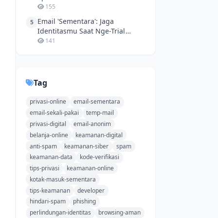
Buat Jualan Online
155
Email 'Sementara': Jaga
5
Identitasmu Saat Nge-Trial
Netflix Gratisan!
141
Tag
privasi-online
email-sementara
email-sekali-pakai
temp-mail
privasi-digital
email-anonim
belanja-online
keamanan-digital
anti-spam
keamanan-siber
spam
keamanan-data
kode-verifikasi
tips-privasi
keamanan-online
kotak-masuk-sementara
tips-keamanan
developer
hindari-spam
phishing
perlindungan-identitas
browsing-aman