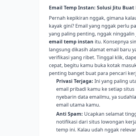
Email Temp Instan: Solusi Jitu Bua
Pernah kepikiran nggak, gimana kalau
kayak gini? Email yang nggak perlu pa
yang paling penting, nggak ninggalin 
email temp instan
itu. Konsepnya si
langsung dikasih alamat email baru y
verifikasi yang ribet. Tinggal klik, da
cepat, begitu kamu buka kotak masuk
penting banget buat para pencari ker
Privasi Terjaga:
Ini yang paling u
email pribadi kamu ke setiap situs
nyebarin data emailmu, ya sudahl
email utama kamu.
Anti Spam:
Ucapkan selamat tingg
notifikasi dari situs lowongan ker
temp ini. Kalau udah nggak relevan,