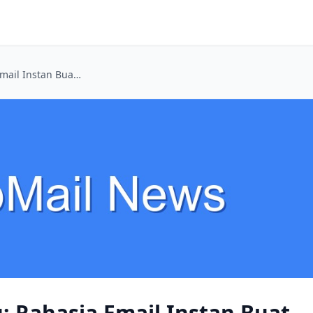
Ngaku Jomblo Dulu: Rahasia Email Instan Buat Lamar Kerja Tanpa Jejak!
: Rahasia Email Instan Buat