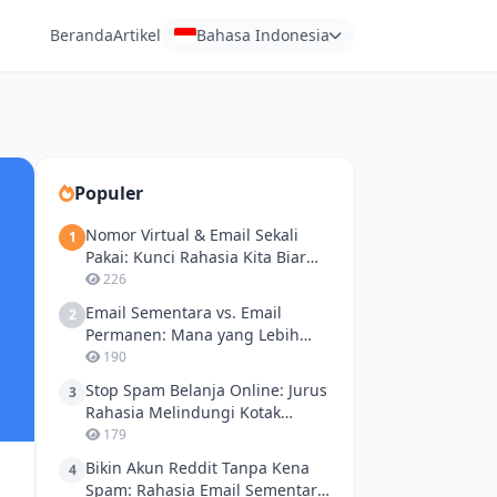
Beranda
Artikel
Bahasa Indonesia
Populer
Nomor Virtual & Email Sekali
1
Pakai: Kunci Rahasia Kita Biar
Aman dari Phishing!
226
Email Sementara vs. Email
2
Permanen: Mana yang Lebih
Aman Buat Ngetes API?
190
Stop Spam Belanja Online: Jurus
3
Rahasia Melindungi Kotak
Masuk Pribadi Anda
179
Bikin Akun Reddit Tanpa Kena
4
Spam: Rahasia Email Sementara