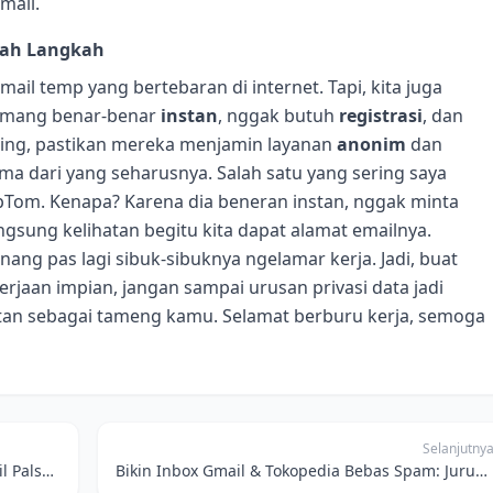
mail.
alah Langkah
il temp yang bertebaran di internet. Tapi, kita juga
 memang benar-benar
instan
, nggak butuh
registrasi
, dan
ting, pastikan mereka menjamin layanan
anonim
dan
a dari yang seharusnya. Salah satu yang sering saya
Tom. Kenapa? Karena dia beneran instan, nggak minta
gsung kelihatan begitu kita dapat alamat emailnya.
tenang pas lagi sibuk-sibuknya ngelamar kerja. Jadi, buat
rjaan impian, jangan sampai urusan privasi data jadi
tan sebagai tameng kamu. Selamat berburu kerja, semoga
Selanjutny
Ngaku-ngaku Ikut Petisi Online? Pakai Email Palsu Biar Nggak Diteror Promo Habis-Habisan!
Bikin Inbox Gmail & Tokopedia Bebas Spam: Jurus Jitu Pakai Email Sementara