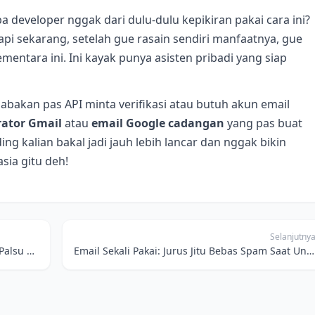
a developer nggak dari dulu-dulu kepikiran pakai cara ini?
api sekarang, setelah gue rasain sendiri manfaatnya, gue
ementara ini. Ini kayak punya asisten pribadi yang siap
elabakan pas API minta verifikasi atau butuh akun email
ator Gmail
atau
email Google cadangan
yang pas buat
ng kalian bakal jadi jauh lebih lancar dan nggak bikin
sia gitu deh!
Selanjutny
Aman Melamar Kerja: Rahasia Pakai Email Palsu Biar Data Pribadi Nggak Bocor
Email Sekali Pakai: Jurus Jitu Bebas Spam Saat Unduh E-book dan Akses Konten Digital