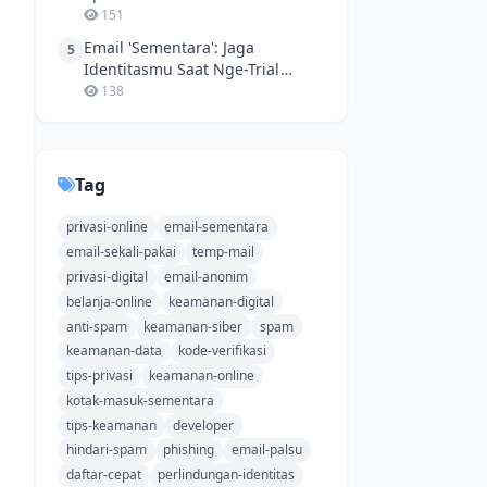
Buat Jualan Online
151
Email 'Sementara': Jaga
5
Identitasmu Saat Nge-Trial
Netflix Gratisan!
138
Tag
privasi-online
email-sementara
email-sekali-pakai
temp-mail
privasi-digital
email-anonim
belanja-online
keamanan-digital
anti-spam
keamanan-siber
spam
keamanan-data
kode-verifikasi
tips-privasi
keamanan-online
kotak-masuk-sementara
tips-keamanan
developer
hindari-spam
phishing
email-palsu
daftar-cepat
perlindungan-identitas