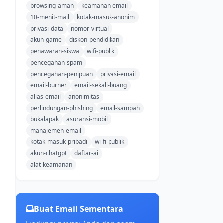
browsing-aman
keamanan-email
10-menit-mail
kotak-masuk-anonim
privasi-data
nomor-virtual
akun-game
diskon-pendidikan
penawaran-siswa
wifi-publik
pencegahan-spam
pencegahan-penipuan
privasi-email
email-burner
email-sekali-buang
alias-email
anonimitas
perlindungan-phishing
email-sampah
bukalapak
asuransi-mobil
manajemen-email
kotak-masuk-pribadi
wi-fi-publik
akun-chatgpt
daftar-ai
alat-keamanan
Buat Email Sementara