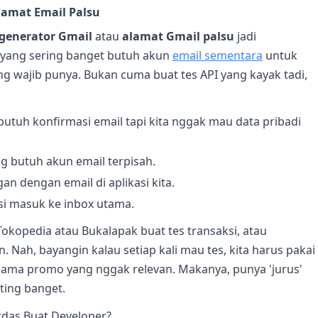
Alamat Email Palsu
generator Gmail
atau
alamat Gmail palsu
jadi
r yang sering banget butuh akun
email sementara
untuk
ng wajib punya. Bukan cuma buat tes API yang kayak tadi,
utuh konfirmasi email tapi kita nggak mau data pribadi
g butuh akun email terpisah.
an dengan email di aplikasi kita.
i masuk ke inbox utama.
Tokopedia atau Bukalapak buat tes transaksi, atau
 Nah, bayangin kalau setiap kali mau tes, kita harus pakai
h sama promo yang nggak relevan. Makanya, punya 'jurus'
ting banget.
rdas Buat Developer?