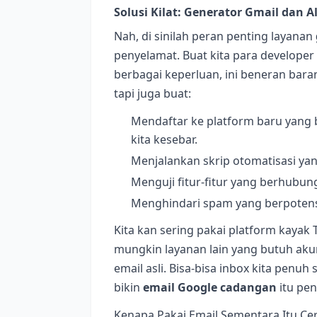
Solusi Kilat: Generator Gmail dan 
Nah, di sinilah peran penting layanan
penyelamat. Buat kita para develope
berbagai keperluan, ini beneran bara
tapi juga buat:
Mendaftar ke platform baru yang b
kita kesebar.
Menjalankan skrip otomatisasi yan
Menguji fitur-fitur yang berhubung
Menghindari spam yang berpotens
Kita kan sering pakai platform kayak 
mungkin layanan lain yang butuh akun.
email asli. Bisa-bisa inbox kita penu
bikin
email Google cadangan
itu pen
Kenapa Pakai Email Sementara Itu Ce