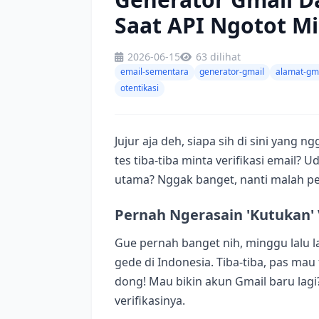
Saat API Ngotot Mi
2026-06-15
63 dilihat
email-sementara
generator-gmail
alamat-gma
otentikasi
Jujur aja deh, siapa sih di sini yang n
tes tiba-tiba minta verifikasi email? 
utama? Nggak banget, nanti malah pe
Pernah Ngerasain 'Kutukan' V
Gue pernah banget nih, minggu lalu l
gede di Indonesia. Tiba-tiba, pas mau t
dong! Mau bikin akun Gmail baru lagi
verifikasinya.