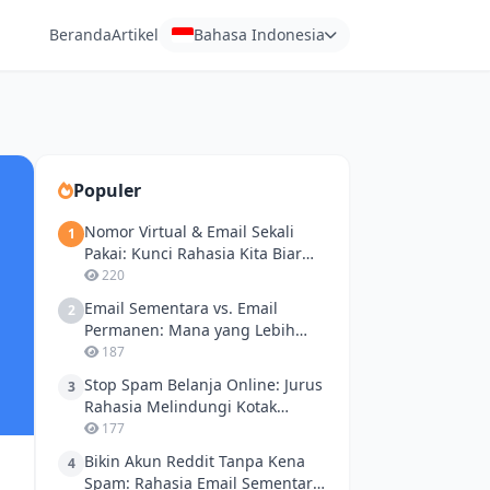
Beranda
Artikel
Bahasa Indonesia
Populer
Nomor Virtual & Email Sekali
1
Pakai: Kunci Rahasia Kita Biar
Aman dari Phishing!
220
Email Sementara vs. Email
2
Permanen: Mana yang Lebih
Aman Buat Ngetes API?
187
Stop Spam Belanja Online: Jurus
3
Rahasia Melindungi Kotak
Masuk Pribadi Anda
177
Bikin Akun Reddit Tanpa Kena
4
Spam: Rahasia Email Sementara