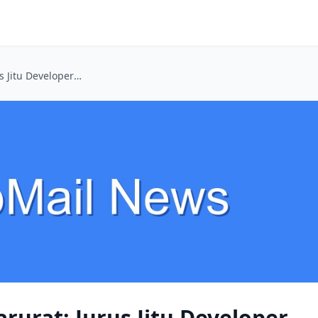
Generator Gmail Darurat: Jurus Jitu Developer Saat API Ngotot Minta Verifikasi
rurat: Jurus Jitu Developer