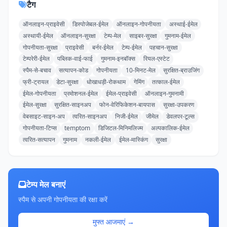
टैग
ऑनलाइन-प्राइवेसी
डिस्पोजेबल-ईमेल
ऑनलाइन-गोपनीयता
अस्थाई-ईमेल
अस्थायी-ईमेल
ऑनलाइन-सुरक्षा
टेम्प-मेल
साइबर-सुरक्षा
गुमनाम-ईमेल
गोपनीयता-सुरक्षा
प्राइवेसी
बर्नर-ईमेल
टेम्प-ईमेल
पहचान-सुरक्षा
टेम्परेरी-ईमेल
पब्लिक-वाई-फाई
गुमनाम-इनबॉक्स
रियल-एस्टेट
स्पैम-से-बचाव
सत्यापन-कोड
गोपनीयता
10-मिनट-मेल
सुरक्षित-ब्राउजिंग
फ्री-ट्रायल
डेटा-सुरक्षा
धोखाधड़ी-रोकथाम
गेमिंग
तत्काल-ईमेल
ईमेल-गोपनीयता
प्रमोशनल-ईमेल
ईमेल-प्राइवेसी
ऑनलाइन-गुमनामी
ईमेल-सुरक्षा
सुरक्षित-साइनअप
फोन-वेरिफिकेशन-बायपास
सुरक्षा-उपकरण
वेबसाइट-साइन-अप
त्वरित-साइनअप
निजी-ईमेल
जीमेल
डेवलपर-टूल्स
गोपनीयता-टिप्स
temptom
डिजिटल-मिनिमलिज्म
अल्पकालिक-ईमेल
त्वरित-सत्यापन
गुमनाम
नकली-ईमेल
ईमेल-मास्किंग
सुरक्षा
टेम्प मेल बनाएं
स्पैम से अपनी गोपनीयता की रक्षा करें
मुफ्त आजमाएं →