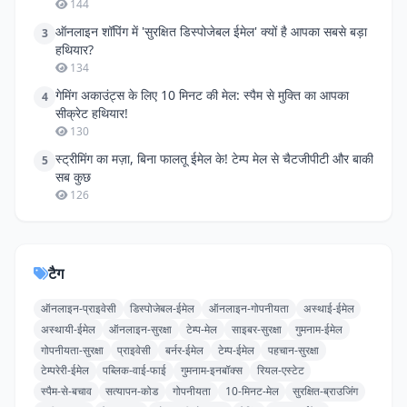
144
ऑनलाइन शॉपिंग में 'सुरक्षित डिस्पोजेबल ईमेल' क्यों है आपका सबसे बड़ा
3
हथियार?
134
गेमिंग अकाउंट्स के लिए 10 मिनट की मेल: स्पैम से मुक्ति का आपका
4
सीक्रेट हथियार!
130
स्ट्रीमिंग का मज़ा, बिना फालतू ईमेल के! टेम्प मेल से चैटजीपीटी और बाकी
5
सब कुछ
126
टैग
ऑनलाइन-प्राइवेसी
डिस्पोजेबल-ईमेल
ऑनलाइन-गोपनीयता
अस्थाई-ईमेल
अस्थायी-ईमेल
ऑनलाइन-सुरक्षा
टेम्प-मेल
साइबर-सुरक्षा
गुमनाम-ईमेल
गोपनीयता-सुरक्षा
प्राइवेसी
बर्नर-ईमेल
टेम्प-ईमेल
पहचान-सुरक्षा
टेम्परेरी-ईमेल
पब्लिक-वाई-फाई
गुमनाम-इनबॉक्स
रियल-एस्टेट
स्पैम-से-बचाव
सत्यापन-कोड
गोपनीयता
10-मिनट-मेल
सुरक्षित-ब्राउजिंग