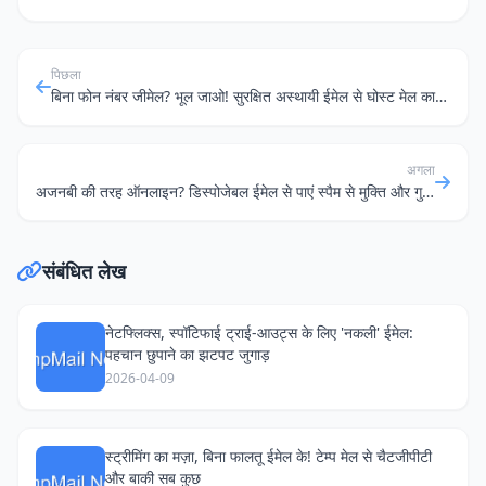
पिछला
बिना फोन नंबर जीमेल? भूल जाओ! सुरक्षित अस्थायी ईमेल से घोस्ट मेल का मज़ा लो
अगला
अजनबी की तरह ऑनलाइन? डिस्पोजेबल ईमेल से पाएं स्पैम से मुक्ति और गुमनामी!
संबंधित लेख
नेटफ्लिक्स, स्पॉटिफाई ट्राई-आउट्स के लिए 'नकली' ईमेल:
पहचान छुपाने का झटपट जुगाड़
2026-04-09
स्ट्रीमिंग का मज़ा, बिना फालतू ईमेल के! टेम्प मेल से चैटजीपीटी
और बाकी सब कुछ