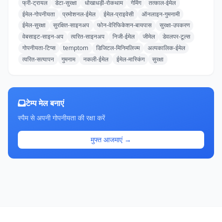
फ्री-ट्रायल
डेटा-सुरक्षा
धोखाधड़ी-रोकथाम
गेमिंग
तत्काल-ईमेल
ईमेल-गोपनीयता
प्रमोशनल-ईमेल
ईमेल-प्राइवेसी
ऑनलाइन-गुमनामी
ईमेल-सुरक्षा
सुरक्षित-साइनअप
फोन-वेरिफिकेशन-बायपास
सुरक्षा-उपकरण
वेबसाइट-साइन-अप
त्वरित-साइनअप
निजी-ईमेल
जीमेल
डेवलपर-टूल्स
गोपनीयता-टिप्स
temptom
डिजिटल-मिनिमलिज्म
अल्पकालिक-ईमेल
त्वरित-सत्यापन
गुमनाम
नकली-ईमेल
ईमेल-मास्किंग
सुरक्षा
टेम्प मेल बनाएं
स्पैम से अपनी गोपनीयता की रक्षा करें
मुफ्त आजमाएं →